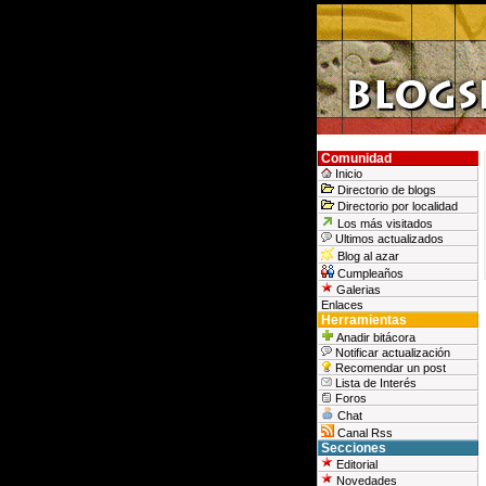
Comunidad
Inicio
Directorio de blogs
Directorio por localidad
Los más visitados
Ultimos actualizados
Blog al azar
Cumpleaños
Galerias
Enlaces
Herramientas
Anadir bitácora
Notificar actualización
Recomendar un post
Lista de Interés
Foros
Chat
Canal Rss
Secciones
Editorial
Novedades