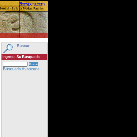
Blogsperu.com
enital - Belleza Modas Fashion
Buscar
Ingrese Su Búsqueda
Búsqueda Avanzada