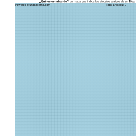
¿Qué estoy mirando?
un mapa que indica los vinculos amigos de un Blog.
Powered Mundoalterno.com
Total Enlaces: 0