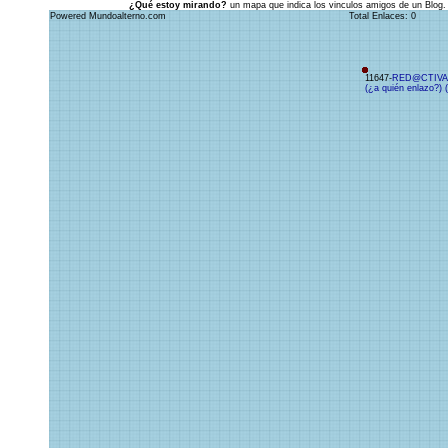
¿Qué estoy mirando?
un mapa que indica los vinculos amigos de un Blog.
Powered Mundoalterno.com
Total Enlaces: 0
11647-
RED@CTIVA
(¿a quién enlazo?)