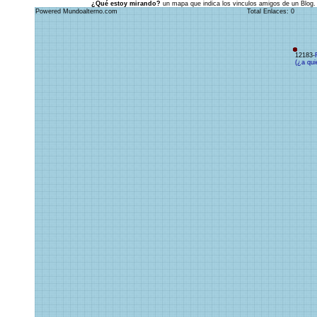
¿Qué estoy mirando?
un mapa que indica los vinculos amigos de un Blog.
Powered Mundoalterno.com
Total Enlaces: 0
12183-
(¿a qui