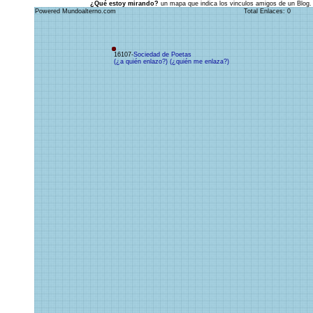
¿Qué estoy mirando?
un mapa que indica los vinculos amigos de un Blog.
Powered Mundoalterno.com
Total Enlaces: 0
16107-
Sociedad de Poetas
(¿a quién enlazo?)
(¿quién me enlaza?)