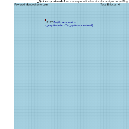
¿Qué estoy mirando?
un mapa que indica los vinculos amigos de un Blog.
Powered Mundoalterno.com
Total Enlaces: 0
17187-
Trujillo Academico
(¿a quién enlazo?)
(¿quién me enlaza?)