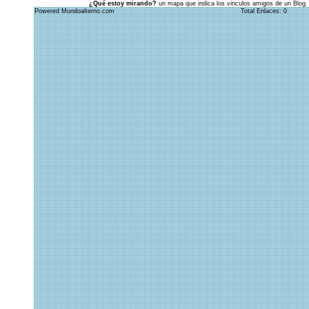
¿Qué estoy mirando?
un mapa que indica los vinculos amigos de un Blog.
Powered Mundoalterno.com
Total Enlaces: 0