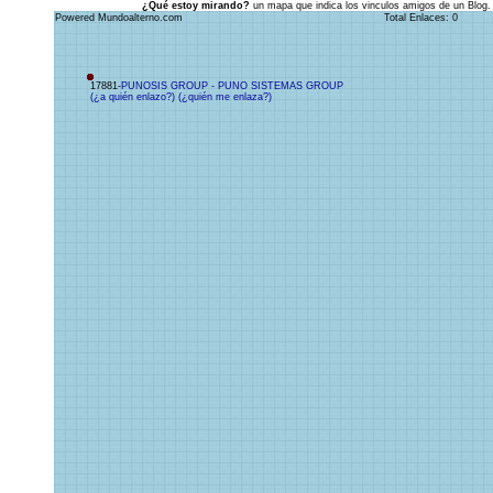
¿Qué estoy mirando?
un mapa que indica los vinculos amigos de un Blog.
Powered Mundoalterno.com
Total Enlaces: 0
17881-
PUNOSIS GROUP - PUNO SISTEMAS GROUP
(¿a quién enlazo?)
(¿quién me enlaza?)