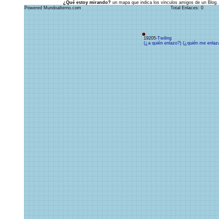
¿Qué estoy mirando?
un mapa que indica los vinculos amigos de un Blog.
Powered Mundoalterno.com
Total Enlaces: 0
19205-
Twiling
(¿a quién enlazo?)
(¿quién me enlaz