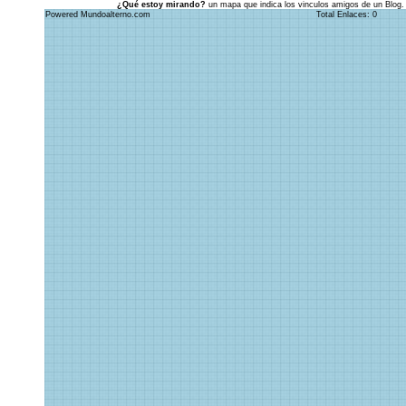
¿Qué estoy mirando?
un mapa que indica los vinculos amigos de un Blog.
Powered Mundoalterno.com
Total Enlaces: 0