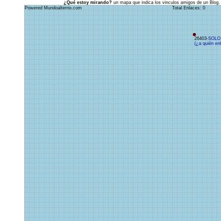
¿Qué estoy mirando?
un mapa que indica los vinculos amigos de un Blog.
Powered Mundoalterno.com
Total Enlaces: 0
26403-
SOLO
(¿a quién en