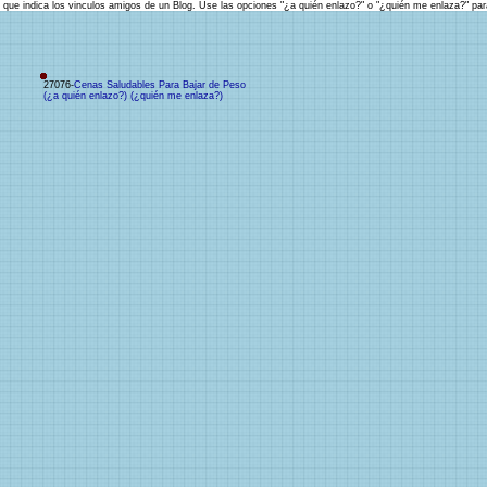
que indica los vinculos amigos de un Blog. Use las opciones "¿a quién enlazo?" o "¿quién me enlaza?" pa
27076-
Cenas Saludables Para Bajar de Peso
(¿a quién enlazo?)
(¿quién me enlaza?)