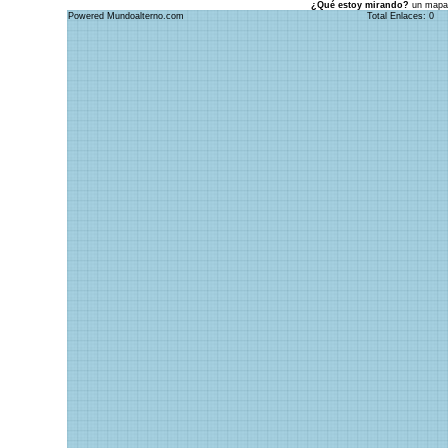
¿Qué estoy mirando?
un mapa 
Powered Mundoalterno.com
Total Enlaces: 0