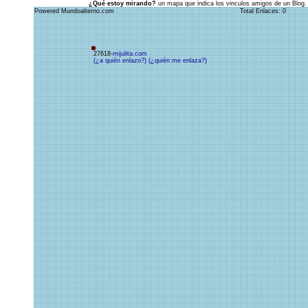
¿Qué estoy mirando?
un mapa que indica los vinculos amigos de un Blog.
Powered Mundoalterno.com
Total Enlaces: 0
27618-
mijulita.com
(¿a quién enlazo?)
(¿quién me enlaza?)