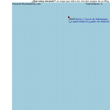
¿Qué estoy mirando?
un mapa que indica los vinculos amigos de un Blog.
Powered Mundoalterno.com
Total Enlaces: 0
28429-
Guías y Trucos de Videojuegos
(¿a quién enlazo?)
(¿quién me enlaza?)