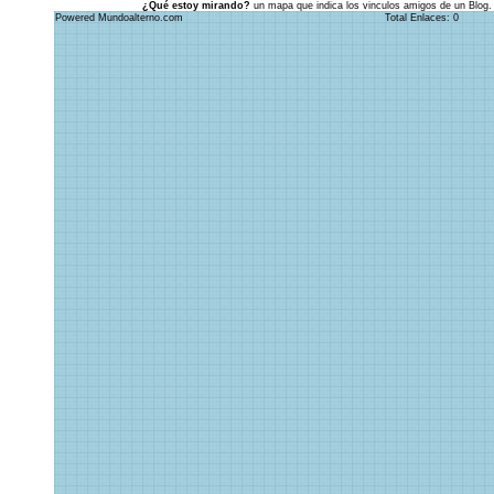
¿Qué estoy mirando?
un mapa que indica los vinculos amigos de un Blog.
Powered Mundoalterno.com
Total Enlaces: 0