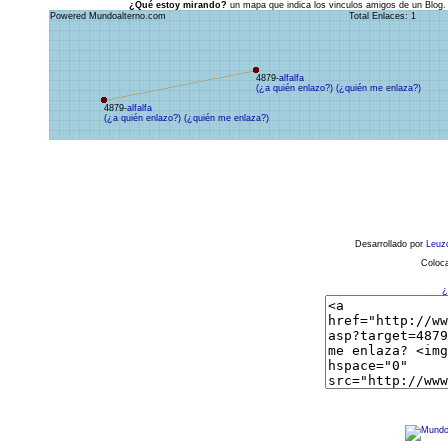
¿Qué estoy mirando?
un mapa que indica los vinculos amigos de un Blog.
Powered Mundoalterno.com
Total Enlaces: 1
4879-
alfalfa
(¿a quién enlazo?)
(¿quién me enlaza?)
4879-
alfalfa
(¿a quién enlazo?)
(¿quién me enlaza?)
Desarrollado por
Leuz
Coloca
¿