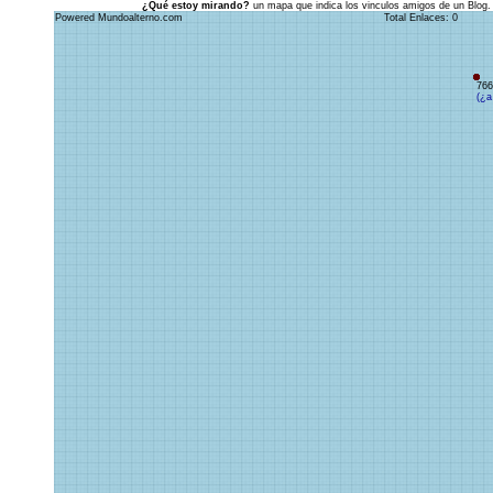
¿Qué estoy mirando?
un mapa que indica los vinculos amigos de un Blog.
Powered Mundoalterno.com
Total Enlaces: 0
766
(¿a