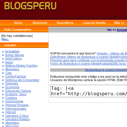
Inicio
Directorio
Suscribirse
Lista de Interés
Más >>
Feliz Cumpleaños
Ver >>
Actual
[No hay coindidencias]
Mas..
Canales
Actualidad
%3FNo encuentra lo que busca?
Youtube - Videos de 
Anime Manga
DailyMotion Videos de $nslookup q cname hitgwbfyudo
Arte/Cultura
Presione aquí para continuar con la búsqueda usando 
Autos
Fotos de $nslookup q cname hitgwbfyudoap02fdc bxss 
Belleza Modas Fashion
Blogsperú
$nslookup q cname hitgwbf
Cine
Comic/Cartoon
Enlázanos incluyendo este código a tus post en la edi
Defensa del Consumidor
Usuarios de Wordpress activar la opción HTML (Edit 
Deportes
Economía
Educación Ciencia
Erotismo, Sexo
Fotologs
Gastronomia
Historia Peruana
Internacionales
Internet
Literatura Crítica
Literatura Relatos
Marketing
Mascotas