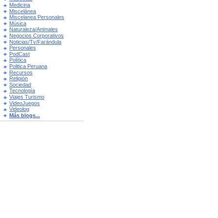
Medicina
Miscelánea
Miscelanea Personales
Música
Naturaleza/Animales
Negocios Corporativos
Noticias/Tv/Farándula
Personales
PodCast
Política
Politica Peruana
Recursos
Religión
Sociedad
Tecnología
Viajes Turismo
VideoJuegos
Videolog
Más blogs...