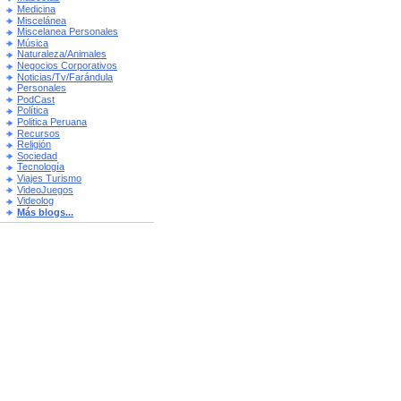
Medicina
Miscelánea
Miscelanea Personales
Música
Naturaleza/Animales
Negocios Corporativos
Noticias/Tv/Farándula
Personales
PodCast
Política
Politica Peruana
Recursos
Religión
Sociedad
Tecnología
Viajes Turismo
VideoJuegos
Videolog
Más blogs...