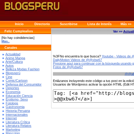
Inicio
Directorio
Suscribirse
Lista de Interés
Más >>
Feliz Cumpleaños
Ver >>
Actual
[No hay coindidencias]
Mas..
Canales
Actualidad
%3FNo encuentra lo que busca?
Youtube - Videos d
Anime Manga
DailyMotion Videos de @@xbw67
Arte/Cultura
Presione aquí para continuar con la búsqueda usando 
Autos
Fotos de @@xbw67
Belleza Modas Fashion
Blogsperú
@@x
Cine
Comic/Cartoon
Enlázanos incluyendo este código a tus post en la edi
Defensa del Consumidor
Usuarios de Wordpress activar la opción HTML (Edit 
Deportes
Economía
Educación Ciencia
Erotismo, Sexo
Fotologs
Gastronomia
Historia Peruana
Internacionales
Internet
Literatura Crítica
Literatura Relatos
Marketing
Mascotas