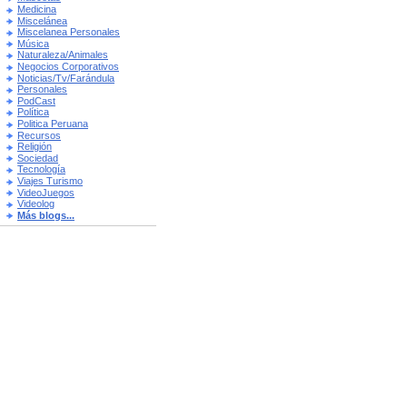
Medicina
Miscelánea
Miscelanea Personales
Música
Naturaleza/Animales
Negocios Corporativos
Noticias/Tv/Farándula
Personales
PodCast
Política
Politica Peruana
Recursos
Religión
Sociedad
Tecnología
Viajes Turismo
VideoJuegos
Videolog
Más blogs...