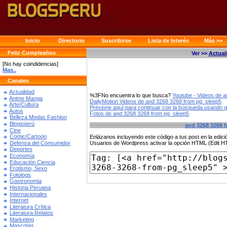
Inicio
Directorio
Suscribirse
Lista de Interés
Más >>
Feliz Cumpleaños
Ver >>
Actual
[No hay coindidencias]
Mas..
Canales
Actualidad
%3FNo encuentra lo que busca?
Youtube - Videos de 
Anime Manga
DailyMotion Videos de and 3268 3268 from pg_sleep5
Arte/Cultura
Presione aquí para continuar con la búsqueda usando 
Autos
Fotos de and 3268 3268 from pg_sleep5
Belleza Modas Fashion
Blogsperú
and 3268 3268 
Cine
Comic/Cartoon
Enlázanos incluyendo este código a tus post en la edi
Defensa del Consumidor
Usuarios de Wordpress activar la opción HTML (Edit 
Deportes
Economía
Educación Ciencia
Erotismo, Sexo
Fotologs
Gastronomia
Historia Peruana
Internacionales
Internet
Literatura Crítica
Literatura Relatos
Marketing
Mascotas