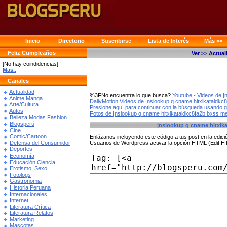
Inicio
Directorio
Suscribirse
Lista de Interés
Más >>
Feliz Cumpleaños
Ver >>
Actual
[No hay coindidencias]
Mas..
Canales
Actualidad
%3FNo encuentra lo que busca?
Youtube - Videos de |
Anime Manga
DailyMotion Videos de |nslookup q cname hitxlkataldkc
Arte/Cultura
Presione aquí para continuar con la búsqueda usando 
Autos
Fotos de |nslookup q cname hitxlkataldkc8fa2b bxss me
Belleza Modas Fashion
Blogsperú
|nslookup q cname hitxlka
Cine
Comic/Cartoon
Enlázanos incluyendo este código a tus post en la edi
Defensa del Consumidor
Usuarios de Wordpress activar la opción HTML (Edit 
Deportes
Economía
Educación Ciencia
Erotismo, Sexo
Fotologs
Gastronomia
Historia Peruana
Internacionales
Internet
Literatura Crítica
Literatura Relatos
Marketing
Mascotas