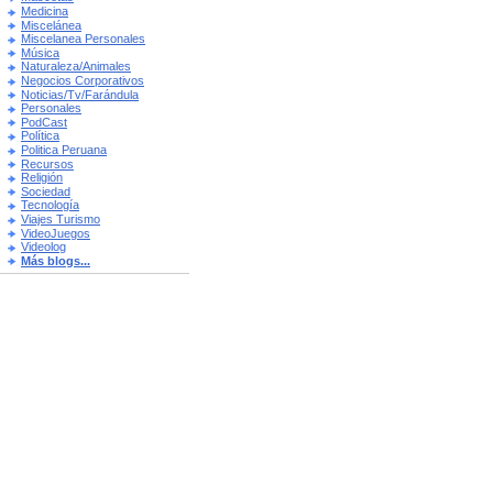
Medicina
Miscelánea
Miscelanea Personales
Música
Naturaleza/Animales
Negocios Corporativos
Noticias/Tv/Farándula
Personales
PodCast
Política
Politica Peruana
Recursos
Religión
Sociedad
Tecnología
Viajes Turismo
VideoJuegos
Videolog
Más blogs...