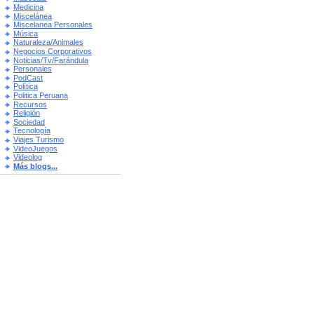
Medicina
Miscelánea
Miscelanea Personales
Música
Naturaleza/Animales
Negocios Corporativos
Noticias/Tv/Farándula
Personales
PodCast
Política
Politica Peruana
Recursos
Religión
Sociedad
Tecnología
Viajes Turismo
VideoJuegos
Videolog
Más blogs...