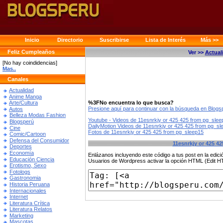
Inicio
Directorio
Suscribirse
Lista de Interés
Más >>
Feliz Cumpleaños
Ver >>
Actual
[No hay coindidencias]
Mas..
Canales
Actualidad
Anime Manga
%3FNo encuentra lo que busca?
Arte/Cultura
Presione aquí para continuar con la búsqueda en Blog
Autos
Belleza Modas Fashion
Youtube - Videos de 11esnrkjy or 425 425 from pg_slee
Blogsperú
DailyMotion Videos de 11esnrkjy or 425 425 from pg_sl
Cine
Fotos de 11esnrkjy or 425 425 from pg_sleep15
Comic/Cartoon
Defensa del Consumidor
11esnrkjy or 425 4
Deportes
Economía
Enlázanos incluyendo este código a tus post en la edi
Educación Ciencia
Usuarios de Wordpress activar la opción HTML (Edit 
Erotismo, Sexo
Fotologs
Gastronomia
Historia Peruana
Internacionales
Internet
Literatura Crítica
Literatura Relatos
Marketing
Mascotas