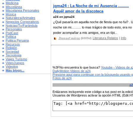
Medicina
jqma24 : La Noche de mi Ausencia .........
Miscelánea
Miscelanea Personales
Aquél amor de la discoteca
Música
a24 en jqma24
Naturaleza/Animales
Negocios Corporativos
¿Qué pasaría en aquella noche de fiesta que no fui? . 
Noticias/Tv/Farándula
noche sin mi........... lo mas trágico de todo esto, era no
Personales
poder acompañar a mis amigos, era un típi...
PodCast
Política
Literatura Relatos
|
Info
Jhossef quiroz
(6009d)
Politica Peruana
Recursos
Religión
Sociedad
Tecnología
Viajes Turismo
VideoJuegos
Videolog
%3FNo encuentra lo que busca?
Youtube - Videos de a
Más blogs...
DailyMotion Videos de a24
Presione aquí para continuar con la búsqueda usando 
Fotos de a24
a2
Enlázanos incluyendo este código a tus post en la edi
Usuarios de Wordpress activar la opción HTML (Edit 