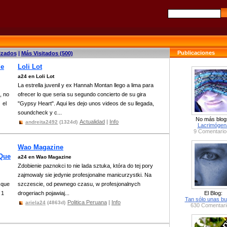
Publicaciones
izados
|
Más Visitados (500)
de
Loli Lot
a24 en Loli Lot
La estrella juvenil y ex Hannah Montan llego a lima para
, no
ofrecer lo que seria su segundo concierto de su gira
 el
"Gypsy Heart". Aqui les dejo unos videos de su llegada,
soundcheck y c...
No más blog
Actualidad
|
Info
andreita2492
(1324d)
Lacrimógen
9 Comentario
Wao Magazine
Que
a24 en Wao Magazine
Zdobienie paznokci to nie lada sztuka, która do tej pory
zajmowaly sie jedynie profesjonalne manicurzystki. Na
 que
szczescie, od pewnego czasu, w profesjonalnych
 1
drogeriach pojawiaj...
El Blog:
Tan sólo unas bu
Politica Peruana
|
Info
ariela24
(4863d)
630 Comentari