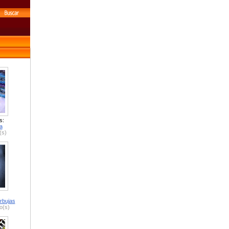
s:
a
(s)
rbujas
o(s)