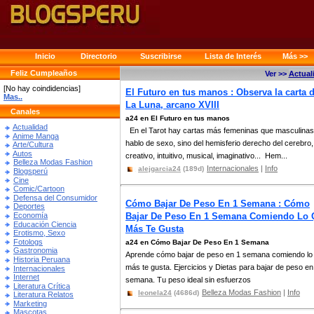
Inicio
Directorio
Suscribirse
Lista de Interés
Más >>
Feliz Cumpleaños
Ver >>
Actual
[No hay coindidencias]
El Futuro en tus manos : Observa la carta 
Mas..
La Luna, arcano XVIII
Canales
a24 en El Futuro en tus manos
Actualidad
En el Tarot hay cartas más femeninas que masculinas
Anime Manga
hablo de sexo, sino del hemisferio derecho del cerebro,
Arte/Cultura
Autos
creativo, intuitivo, musical, imaginativo... Hem...
Belleza Modas Fashion
Internacionales
|
Info
alejgarcia24
(189d)
Blogsperú
Cine
Comic/Cartoon
Defensa del Consumidor
Cómo Bajar De Peso En 1 Semana : Cómo
Deportes
Economía
Bajar De Peso En 1 Semana Comiendo Lo 
Educación Ciencia
Más Te Gusta
Erotismo, Sexo
Fotologs
a24 en Cómo Bajar De Peso En 1 Semana
Gastronomia
Aprende cómo bajar de peso en 1 semana comiendo lo
Historia Peruana
más te gusta. Ejercicios y Dietas para bajar de peso en
Internacionales
Internet
semana. Tu peso ideal sin esfuerzos
Literatura Crítica
Belleza Modas Fashion
|
Info
leonela24
(4686d)
Literatura Relatos
Marketing
Mascotas