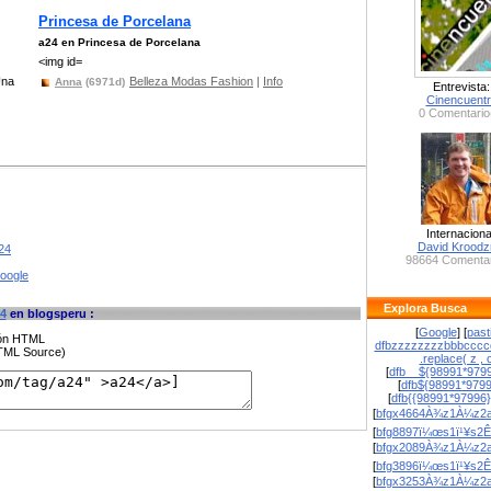
Princesa de Porcelana
a24 en Princesa de Porcelana
<img id=
Una
Belleza Modas Fashion
|
Info
Anna
(6971d)
Entrevista:
Cinencuent
0 Comentario
Internaciona
David Krood
24
98664 Comentar
google
Explora Busca
4
en blogsperu :
[
Google
] [
past
ción HTML
dfbzzzzzzzzbbbcccc
HTML Source)
.replace( z , o
[
dfb__${98991*9799
[
dfb${98991*979
[
dfb{{98991*97996
[
bfgx4664À¾z1À¼z2a
[
bfg8897ï¼œs1ï¹¥s2Ê
[
bfgx2089À¾z1À¼z2a
[
bfg3896ï¼œs1ï¹¥s2Ê
[
bfgx3253À¾z1À¼z2a