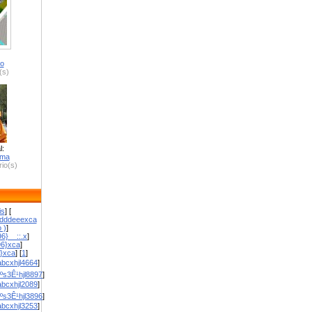
ro
(s)
l:
zma
io(s)
is
] [
dddeeexca
 )
]
6}__::.x
]
96}xca
]
}}xca
] [
1
]
bcxhjl4664
]
ºs3Ê¹hjl8897
]
bcxhjl2089
]
ºs3Ê¹hjl3896
]
bcxhjl3253
]