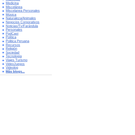
Medicina
Miscelánea
Miscelanea Personales
Música
Naturaleza/Animales
Negocios Corporativos
Noticias/Tv/Farándula
Personales
PodCast
Política
Politica Peruana
Recursos
Religión
Sociedad
Tecnología
Viajes Turismo
VideoJuegos
Videolog
Más blogs...