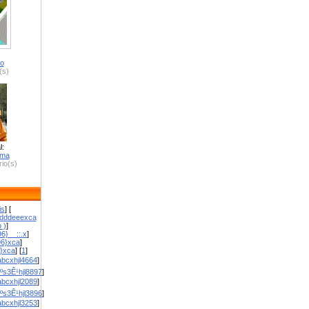
ro
(s)
l:
zma
io(s)
is
] [
dddeeexca
 )
]
6}__::.x
]
96}xca
]
}}xca
] [
1
]
bcxhjl4664
]
ºs3Ê¹hjl8897
]
bcxhjl2089
]
ºs3Ê¹hjl3896
]
bcxhjl3253
]