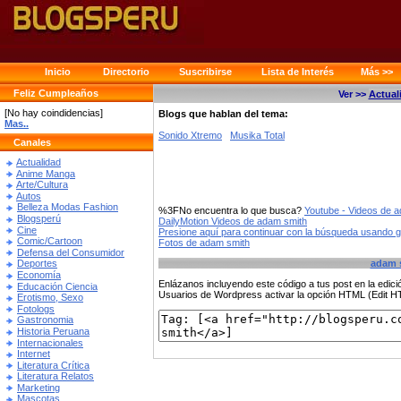
Inicio
Directorio
Suscribirse
Lista de Interés
Más >>
Feliz Cumpleaños
Ver >>
Actual
[No hay coindidencias]
Blogs que hablan del tema:
Mas..
Sonido Xtremo
Musika Total
Canales
Actualidad
Anime Manga
Arte/Cultura
Autos
Belleza Modas Fashion
%3FNo encuentra lo que busca?
Youtube - Videos de 
Blogsperú
DailyMotion Videos de adam smith
Cine
Presione aquí para continuar con la búsqueda usando 
Comic/Cartoon
Fotos de adam smith
Defensa del Consumidor
adam 
Deportes
Economía
Enlázanos incluyendo este código a tus post en la edi
Educación Ciencia
Usuarios de Wordpress activar la opción HTML (Edit 
Erotismo, Sexo
Fotologs
Gastronomia
Historia Peruana
Internacionales
Internet
Literatura Crítica
Literatura Relatos
Marketing
Mascotas