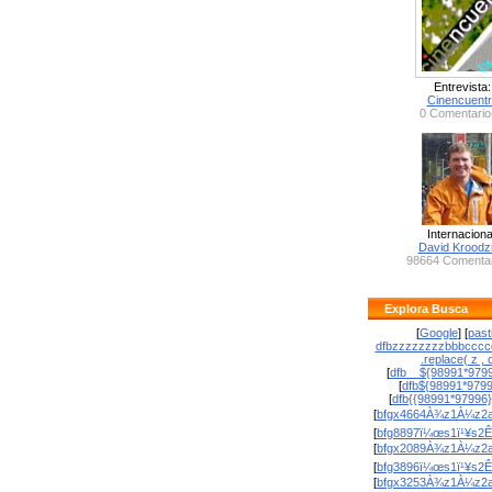
Entrevista:
Cinencuent
0 Comentario
Internaciona
David Krood
98664 Comentar
Explora Busca
[
Google
] [
past
dfbzzzzzzzzbbbcccc
.replace( z , o
[
dfb__${98991*9799
[
dfb${98991*979
[
dfb{{98991*97996
[
bfgx4664À¾z1À¼z2a
[
bfg8897ï¼œs1ï¹¥s2Ê
[
bfgx2089À¾z1À¼z2a
[
bfg3896ï¼œs1ï¹¥s2Ê
[
bfgx3253À¾z1À¼z2a