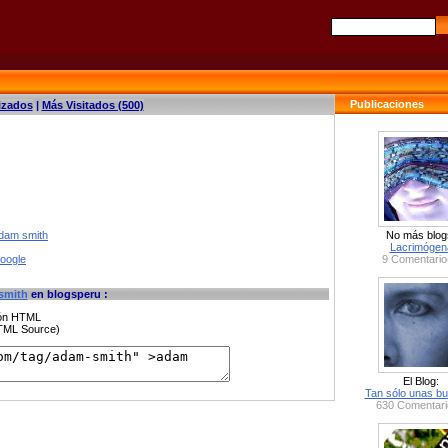
Publicaciones
izados
|
Más Visitados (500)
adam smith
No más blog
Lacrimógen
google
9 Comentario
smith
en blogsperu :
ción HTML
HTML Source)
El Blog:
Tan sólo unas bu
630 Comentari