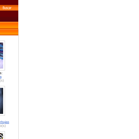
s:
a
(s)
rbujas
o(s)