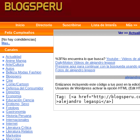
Inicio
Directorio
Suscribirse
Lista de Interés
Más >>
Feliz Cumpleaños
Ver >>
Actual
[No hay coindidencias]
Mas..
Canales
Actualidad
%3FNo encuentra lo que busca?
Youtube - Videos de al
Anime Manga
DailyMotion Videos de alejandro legaspi
Arte/Cultura
Presione aquí para continuar con la búsqueda usando 
Autos
Fotos de alejandro legaspi
Belleza Modas Fashion
Blogsperú
alejandro
Cine
Comic/Cartoon
Enlázanos incluyendo este código a tus post en la edi
Defensa del Consumidor
Usuarios de Wordpress activar la opción HTML (Edit 
Deportes
Economía
Educación Ciencia
Erotismo, Sexo
Fotologs
Gastronomia
Historia Peruana
Internacionales
Internet
Literatura Crítica
Literatura Relatos
Marketing
Mascotas