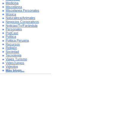
Medicina
Miscelánea
Miscelanea Personales
Música
Naturaleza/Animales
Negocios Corporativos
Noticias/Tv/Farándula
Personales
PodCast
Política
Politica Peruana
Recursos
Religión
Sociedad
Tecnología
Viajes Turismo
VideoJuegos
Videolog
Más blogs...