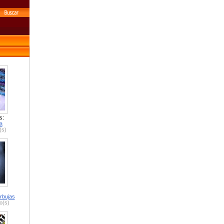
s:
a
(s)
rbujas
o(s)