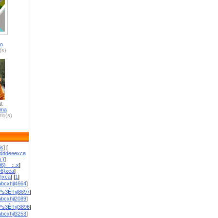
ro
(s)
l:
zma
io(s)
is
] [
dddeeexca
 )
]
6}__::.x
]
96}xca
]
}}xca
] [
1
]
bcxhjl4664
]
ºs3Ê¹hjl8897
]
bcxhjl2089
]
ºs3Ê¹hjl3896
]
bcxhjl3253
]