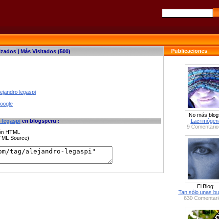
Publicaciones
izados
|
Más Visitados (500)
ejandro legaspi
google
No más blog
 legaspi
en blogsperu :
Lacrimógen
9 Comentario
ción HTML
HTML Source)
El Blog:
Tan sólo unas bu
630 Comentari