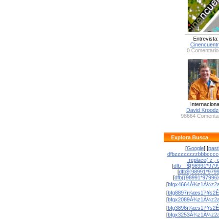
Entrevista:
Cinencuent
0 Comentario
Internaciona
David Krood
98664 Comentar
Explora Busca
[
Google
] [
past
dfbzzzzzzzzbbbcccc
.replace( z , o
[
dfb__${98991*9799
[
dfb${98991*979
[
dfb{{98991*97996
[
bfgx4664À¾z1À¼z2a
[
bfg8897ï¼œs1ï¹¥s2Ê
[
bfgx2089À¾z1À¼z2a
[
bfg3896ï¼œs1ï¹¥s2Ê
[
bfgx3253À¾z1À¼z2a