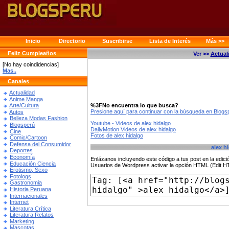
Inicio
Directorio
Suscribirse
Lista de Interés
Más >>
Feliz Cumpleaños
Ver >>
Actual
[No hay coindidencias]
Mas..
Canales
Actualidad
Anime Manga
%3FNo encuentra lo que busca?
Arte/Cultura
Presione aquí para continuar con la búsqueda en Blog
Autos
Belleza Modas Fashion
Youtube - Videos de alex hidalgo
Blogsperú
DailyMotion Videos de alex hidalgo
Cine
Fotos de alex hidalgo
Comic/Cartoon
Defensa del Consumidor
alex h
Deportes
Economía
Enlázanos incluyendo este código a tus post en la edi
Educación Ciencia
Usuarios de Wordpress activar la opción HTML (Edit 
Erotismo, Sexo
Fotologs
Gastronomia
Historia Peruana
Internacionales
Internet
Literatura Crítica
Literatura Relatos
Marketing
Mascotas