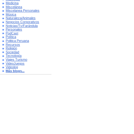
Medicina
Miscelánea
Miscelanea Personales
Música
Naturaleza/Animales
Negocios Corporativos
Noticias/Tv/Farándula
Personales
PodCast
Política
Politica Peruana
Recursos
Religión
Sociedad
Tecnología
Viajes Turismo
VideoJuegos
Videolog
Más blogs...