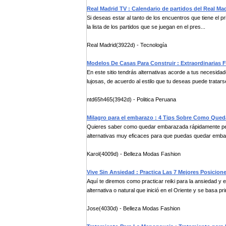
Real Madrid TV : Calendario de partidos del Real Ma
Si deseas estar al tanto de los encuentros que tiene el pr
la lista de los partidos que se juegan en el pres...
Real Madrid(3922d) - Tecnología
Modelos De Casas Para Construir : Extraordinarias
En este sitio tendrás alternativas acorde a tus necesi
lujosas, de acuerdo al estilo que tu deseas puede tratarse
ntd65h465(3942d) - Politica Peruana
Milagro para el embarazo : 4 Tips Sobre Como Qu
Quieres saber como quedar embarazada rápidamente pero
alternativas muy eficaces para que puedas quedar embar
Karol(4009d) - Belleza Modas Fashion
Vive Sin Ansiedad : Practica Las 7 Mejores Posicion
Aquí te diremos como practicar reiki para la ansiedad y 
alternativa o natural que inició en el Oriente y se basa pri
Jose(4030d) - Belleza Modas Fashion