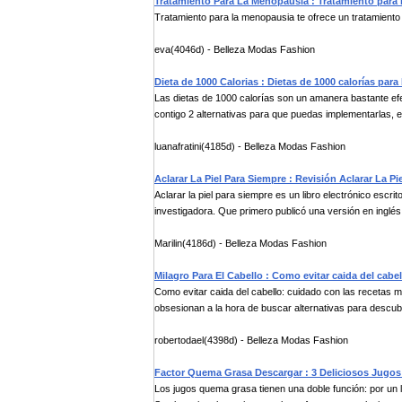
Tratamiento Para La Menopausia : Tratamiento para 
Tratamiento para la menopausia te ofrece un tratamiento
eva(4046d) - Belleza Modas Fashion
Dieta de 1000 Calorias : Dietas de 1000 calorías para
Las dietas de 1000 calorías son un amanera bastante efe
contigo 2 alternativas para que puedas implementarlas, e
luanafratini(4185d) - Belleza Modas Fashion
Aclarar La Piel Para Siempre : Revisión Aclarar La P
Aclarar la piel para siempre es un libro electrónico escri
investigadora. Que primero publicó una versión en inglés 
Marilin(4186d) - Belleza Modas Fashion
Milagro Para El Cabello : Como evitar caida del cabe
Como evitar caida del cabello: cuidado con las receta
obsesionan a la hora de buscar alternativas para descubri
robertodael(4398d) - Belleza Modas Fashion
Factor Quema Grasa Descargar : 3 Deliciosos Jugo
Los jugos quema grasa tienen una doble función: por un l