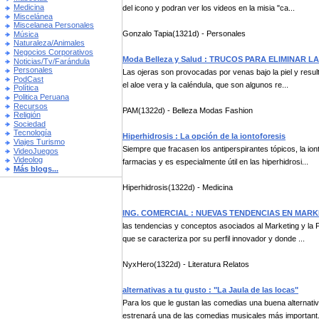
Medicina
del icono y podran ver los videos en la misia "ca...
Miscelánea
Miscelanea Personales
Gonzalo Tapia(1321d) - Personales
Música
Naturaleza/Animales
Negocios Corporativos
Moda Belleza y Salud : TRUCOS PARA ELIMINAR L
Noticias/Tv/Farándula
Personales
Las ojeras son provocadas por venas bajo la piel y result
PodCast
el aloe vera y la caléndula, que son algunos re...
Política
Politica Peruana
Recursos
PAM(1322d) - Belleza Modas Fashion
Religión
Sociedad
Tecnología
Hiperhidrosis : La opción de la iontoforesis
Viajes Turismo
Siempre que fracasen los antiperspirantes tópicos, la iont
VideoJuegos
Videolog
farmacias y es especialmente útil en las hiperhidrosi...
Más blogs...
Hiperhidrosis(1322d) - Medicina
ING. COMERCIAL : NUEVAS TENDENCIAS EN MAR
las tendencias y conceptos asociados al Marketing y la 
que se caracteriza por su perfil innovador y donde ...
NyxHero(1322d) - Literatura Relatos
alternativas a tu gusto : "La Jaula de las locas"
Para los que le gustan las comedias una buena alternativa
estrenará una de las comedias musicales más important.