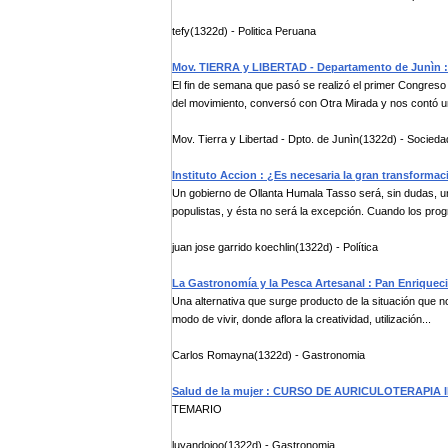
tefy(1322d) - Politica Peruana
Mov. TIERRA y LIBERTAD - Departamento de Junìn : 
El fin de semana que pasó se realizó el primer Congreso 
del movimiento, conversó con Otra Mirada y nos contó un
Mov. Tierra y Libertad - Dpto. de Junìn(1322d) - Socieda
Instituto Accion : ¿Es necesaria la gran transforma
Un gobierno de Ollanta Humala Tasso será, sin dudas, 
populistas, y ésta no será la excepción. Cuando los progr
juan jose garrido koechlin(1322d) - Política
La Gastronomía y la Pesca Artesanal : Pan Enriquec
Una alternativa que surge producto de la situación que 
modo de vivir, donde aflora la creatividad, utilización...
Carlos Romayna(1322d) - Gastronomia
Salud de la mujer : CURSO DE AURICULOTERAPIA IN
TEMARIO
luyandojoo(1322d) - Gastronomia