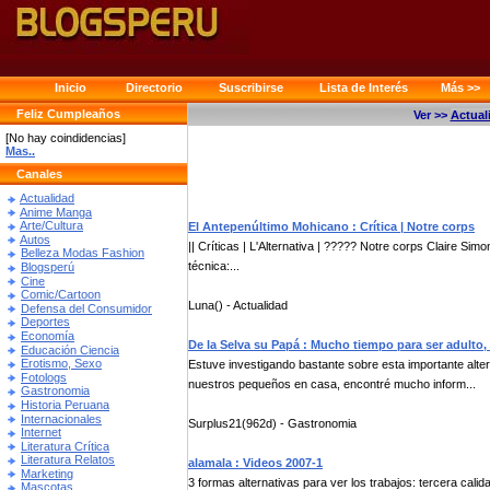
Inicio
Directorio
Suscribirse
Lista de Interés
Más >>
Feliz Cumpleaños
Ver >>
Actual
[No hay coindidencias]
Mas..
Canales
Actualidad
Anime Manga
Arte/Cultura
El Antepenúltimo Mohicano : Crítica | Notre corps
Autos
|| Críticas | L'Alternativa | ????? Notre corps Claire Sim
Belleza Modas Fashion
técnica:...
Blogsperú
Cine
Comic/Cartoon
Luna() - Actualidad
Defensa del Consumidor
Deportes
Economía
De la Selva su Papá : Mucho tiempo para ser adulto,
Educación Ciencia
Erotismo, Sexo
Estuve investigando bastante sobre esta importante alte
Fotologs
nuestros pequeños en casa, encontré mucho inform...
Gastronomia
Historia Peruana
Internacionales
Surplus21(962d) - Gastronomia
Internet
Literatura Crítica
Literatura Relatos
alamala : Videos 2007-1
Marketing
3 formas alternativas para ver los trabajos: tercera cali
Mascotas