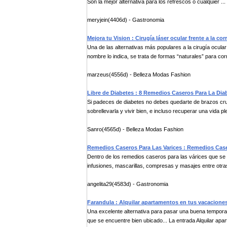
Son la mejor alternativa para los refrescos o cualquier ...
meryjein(4406d) - Gastronomia
Mejora tu Vision : Cirugía láser ocular frente a la co
Una de las alternativas más populares a la cirugía ocular
nombre lo indica, se trata de formas “naturales” para corr
marzeus(4556d) - Belleza Modas Fashion
Libre de Diabetes : 8 Remedios Caseros Para La Di
Si padeces de diabetes no debes quedarte de brazos cr
sobrellevarla y vivir bien, e incluso recuperar una vida pl
Sanro(4565d) - Belleza Modas Fashion
Remedios Caseros Para Las Varices : Remedios Case
Dentro de los remedios caseros para las várices que se 
infusiones, mascarillas, compresas y masajes entre otras
angelita29(4583d) - Gastronomia
Farandula : Alquilar apartamentos en tus vacacione
Una excelente alternativa para pasar una buena tempora
que se encuentre bien ubicado... La entrada Alquilar apart