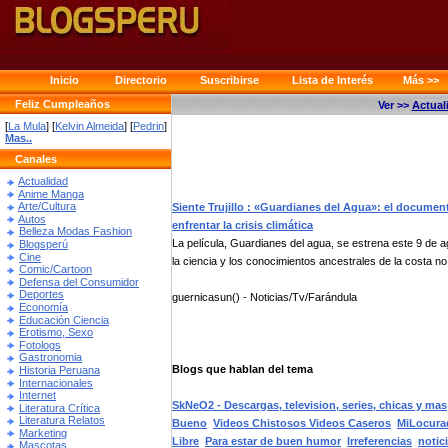
Inicio
Directorio
Suscribirse
Lista de Interés
Más >>
Feliz Cumpleaños
Ver >>
Actual
[
La Mula
] [
Kelvin Almeida
] [
Pedrin
]
Mas..
Canales
Actualidad
Anime Manga
Arte/Cultura
Siente Trujillo : «Guardianes del Agua»: el document
Autos
enfrentar la crisis climática
Belleza Modas Fashion
La película, Guardianes del agua, se estrena este 9 de 
Blogsperú
Cine
la ciencia y los conocimientos ancestrales de la costa no.
Comic/Cartoon
Defensa del Consumidor
Deportes
guernicasun() - Noticias/Tv/Farándula
Economía
Educación Ciencia
Erotismo, Sexo
Fotologs
Gastronomia
Blogs que hablan del tema
Historia Peruana
Internacionales
Internet
SkNeO2 - Descargas, television, series, chicas y mas
Literatura Crítica
Literatura Relatos
Bueno
Videos Chistosos Videos Caseros
MiLocur
Marketing
Libre
Para estar de buen humor
Irreferencias
notici
Mascotas