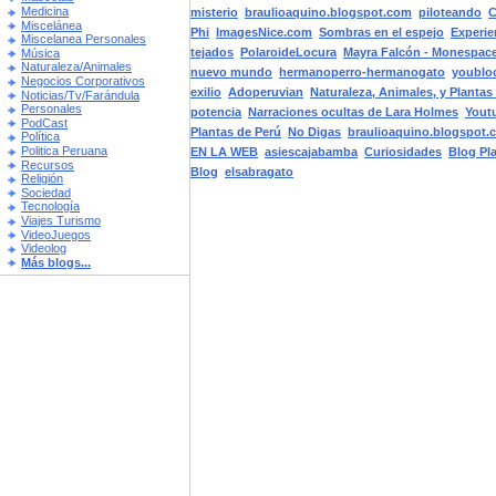
Medicina
misterio
braulioaquino.blogspot.com
piloteando
C
Miscelánea
Phi
ImagesNice.com
Sombras en el espejo
Experie
Miscelanea Personales
tejados
PolaroideLocura
Mayra Falcón - Monespac
Música
Naturaleza/Animales
nuevo mundo
hermanoperro-hermanogato
youblo
Negocios Corporativos
exilio
Adoperuvian
Naturaleza, Animales, y Planta
Noticias/Tv/Farándula
Personales
potencia
Narraciones ocultas de Lara Holmes
Youtu
PodCast
Plantas de Perú
No Digas
braulioaquino.blogspot.
Política
Politica Peruana
EN LA WEB
asiescajabamba
Curiosidades
Blog Pl
Recursos
Blog
elsabragato
Religión
Sociedad
Tecnología
Viajes Turismo
VideoJuegos
Videolog
Más blogs...