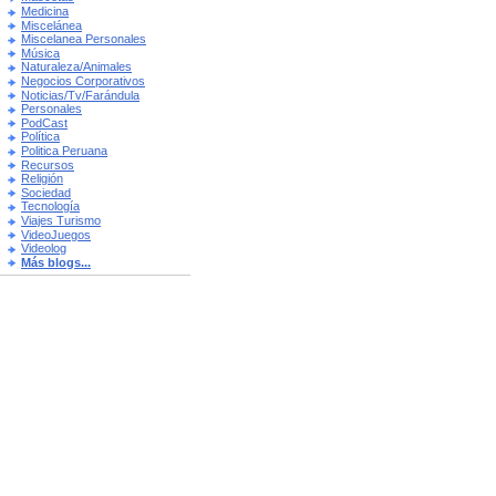
Medicina
Miscelánea
Miscelanea Personales
Música
Naturaleza/Animales
Negocios Corporativos
Noticias/Tv/Farándula
Personales
PodCast
Política
Politica Peruana
Recursos
Religión
Sociedad
Tecnología
Viajes Turismo
VideoJuegos
Videolog
Más blogs...