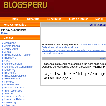
Inicio
Directorio
Suscribirse
Lista de Interés
Más >>
Feliz Cumpleaños
Ver >>
Actual
[No hay coindidencias]
Mas..
Canales
Actualidad
%3FNo encuentra lo que busca?
Youtube - Videos de 
Anime Manga
DailyMotion Videos de asakusa
Arte/Cultura
Presione aquí para continuar con la búsqueda usando 
Autos
Fotos de asakusa
Belleza Modas Fashion
Blogsperú
asak
Cine
Comic/Cartoon
Enlázanos incluyendo este código a tus post en la edi
Defensa del Consumidor
Usuarios de Wordpress activar la opción HTML (Edit 
Deportes
Economía
Educación Ciencia
Erotismo, Sexo
Fotologs
Gastronomia
Historia Peruana
Internacionales
Internet
Literatura Crítica
Literatura Relatos
Marketing
Mascotas