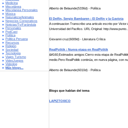
Medicina
Miscelánea
Alberto de Belaunde(5336d) - Política
Miscelanea Personales
Música
Naturaleza/Animales
El Delfin, Sergio Bambaren : El Delfin y la Gaviota
Negocios Corporativos
A continuacion Transcribo una articulo escrito por Victor 
Noticias/Tv/Farándula
Personales
Universidad del Pacifico. URL Original: http://www.punto..
PodCast
Política
Politica Peruana
Giovanni cruz(6009d) - Literatura Crítica
Recursos
Religión
RealPolitik : Nueva etapa en RealPolitik
Sociedad
Tecnología
&#160;Estimados amigos:Cierro esta etapa de RealPoliti
Viajes Turismo
medio.Pero RealPolitik continúa, en nueva página, con nu
VideoJuegos
Videolog
Más blogs...
Alberto de Belaunde(6010d) - Política
Blogs que hablan del tema
LAPIZTOXICO