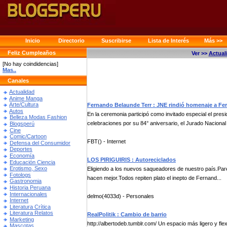
Inicio
Directorio
Suscribirse
Lista de Interés
Más >>
Feliz Cumpleaños
Ver >>
Actual
[No hay coindidencias]
Mas..
Canales
Actualidad
Anime Manga
Arte/Cultura
Fernando Belaunde Terr : JNE rindió homenaje a Fe
Autos
En la ceremonia participó como invitado especial el pres
Belleza Modas Fashion
celebraciones por su 84° aniversario, el Jurado Nacional 
Blogsperú
Cine
Comic/Cartoon
FBT() - Internet
Defensa del Consumidor
Deportes
Economía
LOS PIRIGUIRIS : Autoreciclados
Educación Ciencia
Erotismo, Sexo
Eligiendo a los nuevos saqueadores de nuestro país.Pare
Fotologs
hacen mejor.Todos repiten plato el inepto de Fernand...
Gastronomia
Historia Peruana
Internacionales
delmo(4033d) - Personales
Internet
Literatura Crítica
Literatura Relatos
RealPolitik : Cambio de barrio
Marketing
http://albertodeb.tumblr.com/ Un espacio más ligero y flex
Mascotas