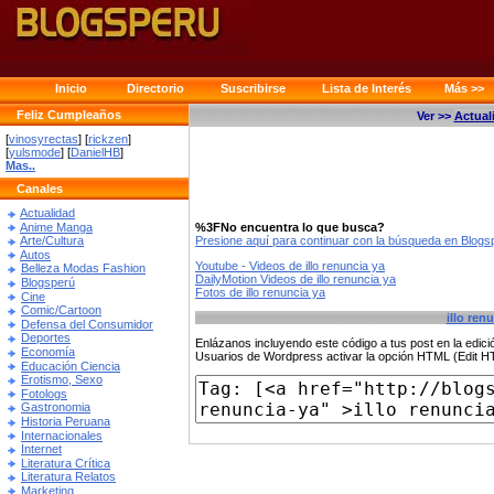
Inicio
Directorio
Suscribirse
Lista de Interés
Más >>
Feliz Cumpleaños
Ver >>
Actual
[
vinosyrectas
] [
rickzen
]
[
yulsmode
] [
DanielHB
]
Mas..
Canales
Actualidad
Anime Manga
%3FNo encuentra lo que busca?
Presione aquí para continuar con la búsqueda en Blog
Arte/Cultura
Autos
Youtube - Videos de illo renuncia ya
Belleza Modas Fashion
DailyMotion Videos de illo renuncia ya
Blogsperú
Fotos de illo renuncia ya
Cine
Comic/Cartoon
illo ren
Defensa del Consumidor
Deportes
Enlázanos incluyendo este código a tus post en la edi
Economía
Usuarios de Wordpress activar la opción HTML (Edit 
Educación Ciencia
Erotismo, Sexo
Fotologs
Gastronomia
Historia Peruana
Internacionales
Internet
Literatura Crítica
Literatura Relatos
Marketing