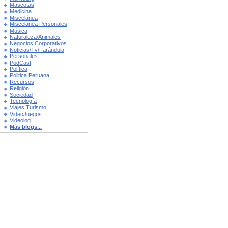
Mascotas
Medicina
Miscelánea
Miscelanea Personales
Música
Naturaleza/Animales
Negocios Corporativos
Noticias/Tv/Farándula
Personales
PodCast
Política
Politica Peruana
Recursos
Religión
Sociedad
Tecnología
Viajes Turismo
VideoJuegos
Videolog
Más blogs...