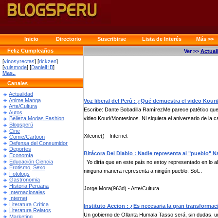
Inicio
Directorio
Suscribirse
Lista de Interés
Más >>
Feliz Cumpleaños
Ver >>
Actual
[
vinosyrectas
] [
rickzen
]
[
yulsmode
] [
DanielHB
]
Mas..
Canales
Actualidad
Anime Manga
Voz liberal del Perú : ¿Qué demuestra el video Kour
Arte/Cultura
Escribe: Dante Bobadilla RamírezMe parece patético que 
Autos
video Kouri/Montesinos. Ni siquiera el aniversario de la ca
Belleza Modas Fashion
Blogsperú
Cine
Xileone() - Internet
Comic/Cartoon
Defensa del Consumidor
Deportes
Bitácora Del Diablo : Nadie representa al "pueblo" 
Economía
Educación Ciencia
Yo diría que en este país no estoy representado en lo ab
Erotismo, Sexo
ninguna manera representa a ningún pueblo. Sol...
Fotologs
Gastronomia
Historia Peruana
Jorge Mora(963d) - Arte/Cultura
Internacionales
Internet
Literatura Crítica
Instituto Accion : ¿Es necesaria la gran transforma
Literatura Relatos
Un gobierno de Ollanta Humala Tasso será, sin dudas, 
Marketing