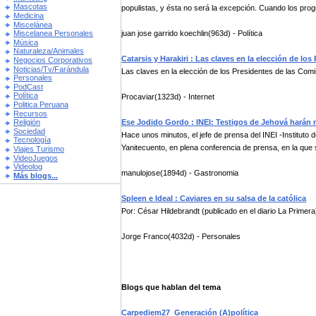
Mascotas
populistas, y ésta no será la excepción. Cuando los progr
Medicina
Miscelánea
juan jose garrido koechlin(963d) - Política
Miscelanea Personales
Música
Naturaleza/Animales
Catarsis y Harakiri : Las claves en la elección de l
Negocios Corporativos
Noticias/Tv/Farándula
Las claves en la elección de los Presidentes de las Com
Personales
PodCast
Política
Procaviar(1323d) - Internet
Politica Peruana
Recursos
Ese Jodido Gordo : INEI: Testigos de Jehová harán
Religión
Sociedad
Hace unos minutos, el jefe de prensa del INEI -Instituto 
Tecnología
Yanitecuento, en plena conferencia de prensa, en la que so
Viajes Turismo
VideoJuegos
Videolog
manulojose(1894d) - Gastronomia
Más blogs...
Spleen e Ideal : Caviares en su salsa de la católica
Por: César Hildebrandt (publicado en el diario La Primer
Jorge Franco(4032d) - Personales
Blogs que hablan del tema
Carpediem27
Generación (A)política