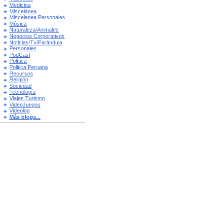
Medicina
Miscelánea
Miscelanea Personales
Música
Naturaleza/Animales
Negocios Corporativos
Noticias/Tv/Farándula
Personales
PodCast
Política
Politica Peruana
Recursos
Religión
Sociedad
Tecnología
Viajes Turismo
VideoJuegos
Videolog
Más blogs...