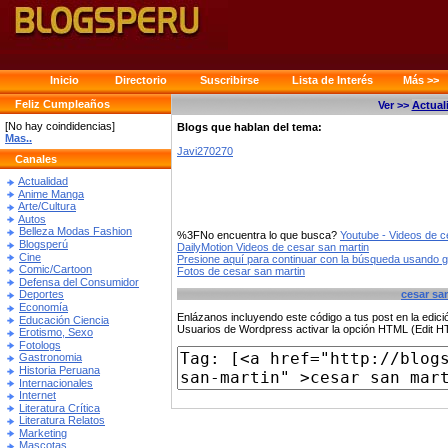
Inicio
Directorio
Suscribirse
Lista de Interés
Más >>
Feliz Cumpleaños
Ver >>
Actual
[No hay coindidencias]
Blogs que hablan del tema:
Mas..
Javi270270
Canales
Actualidad
Anime Manga
Arte/Cultura
Autos
Belleza Modas Fashion
%3FNo encuentra lo que busca?
Youtube - Videos de c
Blogsperú
DailyMotion Videos de cesar san martin
Cine
Presione aquí para continuar con la búsqueda usando 
Comic/Cartoon
Fotos de cesar san martin
Defensa del Consumidor
cesar sa
Deportes
Economía
Enlázanos incluyendo este código a tus post en la edi
Educación Ciencia
Usuarios de Wordpress activar la opción HTML (Edit 
Erotismo, Sexo
Fotologs
Gastronomia
Historia Peruana
Internacionales
Internet
Literatura Crítica
Literatura Relatos
Marketing
Mascotas