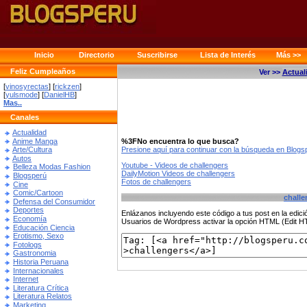
Inicio
Directorio
Suscribirse
Lista de Interés
Más >>
Feliz Cumpleaños
Ver >>
Actual
[
vinosyrectas
] [
rickzen
]
[
yulsmode
] [
DanielHB
]
Mas..
Canales
Actualidad
Anime Manga
%3FNo encuentra lo que busca?
Presione aquí para continuar con la búsqueda en Blog
Arte/Cultura
Autos
Youtube - Videos de challengers
Belleza Modas Fashion
DailyMotion Videos de challengers
Blogsperú
Fotos de challengers
Cine
Comic/Cartoon
challe
Defensa del Consumidor
Deportes
Enlázanos incluyendo este código a tus post en la edi
Economía
Usuarios de Wordpress activar la opción HTML (Edit 
Educación Ciencia
Erotismo, Sexo
Fotologs
Gastronomia
Historia Peruana
Internacionales
Internet
Literatura Crítica
Literatura Relatos
Marketing