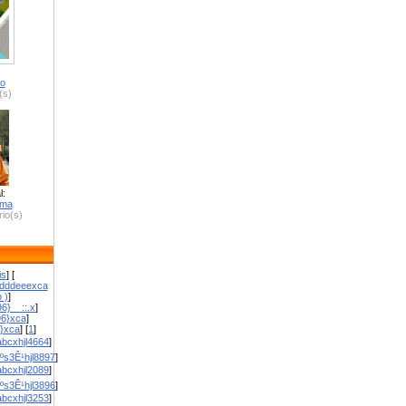
ro
(s)
l:
zma
io(s)
is
] [
dddeeexca
 )
]
6}__::.x
]
96}xca
]
}}xca
] [
1
]
bcxhjl4664
]
ºs3Ê¹hjl8897
]
bcxhjl2089
]
ºs3Ê¹hjl3896
]
bcxhjl3253
]