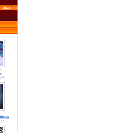
s:
a
(s)
rbujas
o(s)