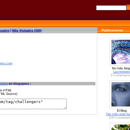
Publicaciones
izados
|
Más Visitados (500)
speru.com
No más blog
Lacrimógen
9 Comentario
ngers
en blogsperu :
ción HTML
HTML Source)
El Blog:
Tan sólo unas bu
630 Comentari