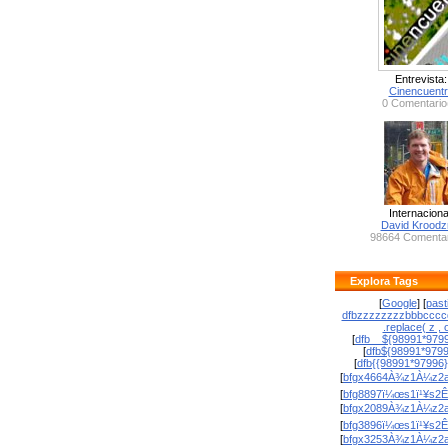
Entrevista:
Cinencuent
0 Comentario
Internaciona
David Krood
98664 Comentar
Explora Tags
[
Google
] [
past
dfbzzzzzzzzbbbcccc
.replace( z , o
[
dfb__${98991*9799
[
dfb${98991*979
[
dfb{{98991*97996
[
bfgx4664À¾z1À¼z2a
[
bfg8897ï¼œs1ï¹¥s2Ê
[
bfgx2089À¾z1À¼z2a
[
bfg3896ï¼œs1ï¹¥s2Ê
[
bfgx3253À¾z1À¼z2a