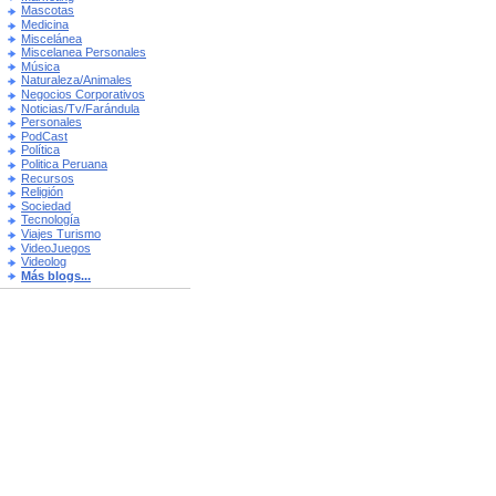
Mascotas
Medicina
Miscelánea
Miscelanea Personales
Música
Naturaleza/Animales
Negocios Corporativos
Noticias/Tv/Farándula
Personales
PodCast
Política
Politica Peruana
Recursos
Religión
Sociedad
Tecnología
Viajes Turismo
VideoJuegos
Videolog
Más blogs...