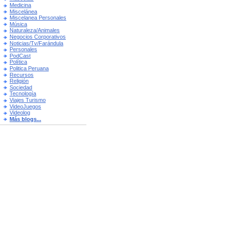
Medicina
Miscelánea
Miscelanea Personales
Música
Naturaleza/Animales
Negocios Corporativos
Noticias/Tv/Farándula
Personales
PodCast
Política
Politica Peruana
Recursos
Religión
Sociedad
Tecnología
Viajes Turismo
VideoJuegos
Videolog
Más blogs...