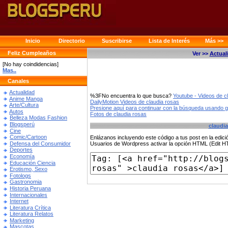
Inicio
Directorio
Suscribirse
Lista de Interés
Más >>
Feliz Cumpleaños
Ver >>
Actual
[No hay coindidencias]
Mas..
Canales
Actualidad
%3FNo encuentra lo que busca?
Youtube - Videos de c
Anime Manga
DailyMotion Videos de claudia rosas
Arte/Cultura
Presione aquí para continuar con la búsqueda usando 
Autos
Fotos de claudia rosas
Belleza Modas Fashion
Blogsperú
claudia
Cine
Comic/Cartoon
Enlázanos incluyendo este código a tus post en la edi
Defensa del Consumidor
Usuarios de Wordpress activar la opción HTML (Edit 
Deportes
Economía
Educación Ciencia
Erotismo, Sexo
Fotologs
Gastronomia
Historia Peruana
Internacionales
Internet
Literatura Crítica
Literatura Relatos
Marketing
Mascotas