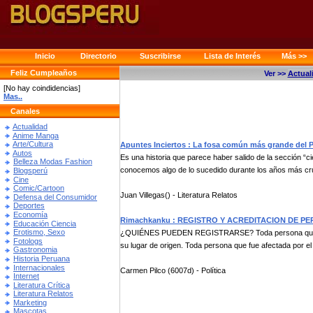
Inicio
Directorio
Suscribirse
Lista de Interés
Más >>
Feliz Cumpleaños
Ver >>
Actual
[No hay coindidencias]
Mas..
Canales
Actualidad
Anime Manga
Arte/Cultura
Apuntes Inciertos : La fosa común más grande del 
Autos
Es una historia que parece haber salido de la sección “cie
Belleza Modas Fashion
conocemos algo de lo sucedido durante los años más cru
Blogsperú
Cine
Comic/Cartoon
Juan Villegas() - Literatura Relatos
Defensa del Consumidor
Deportes
Economía
Rimachkanku : REGISTRO Y ACREDITACION DE P
Educación Ciencia
Erotismo, Sexo
¿QUIÉNES PUEDEN REGISTRARSE? Toda persona que por r
Fotologs
su lugar de origen. Toda persona que fue afectada por el c
Gastronomia
Historia Peruana
Internacionales
Carmen Pilco (6007d) - Política
Internet
Literatura Crítica
Literatura Relatos
Marketing
Mascotas