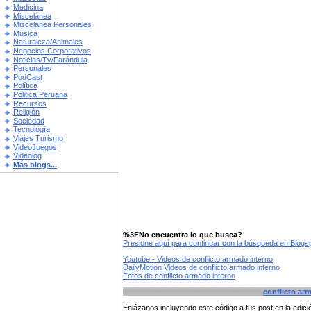
Medicina
Miscelánea
Miscelanea Personales
Música
Naturaleza/Animales
Negocios Corporativos
Noticias/Tv/Farándula
Personales
PodCast
Política
Politica Peruana
Recursos
Religión
Sociedad
Tecnología
Viajes Turismo
VideoJuegos
Videolog
Más blogs...
%3FNo encuentra lo que busca?
Presione aquí para continuar con la búsqueda en Blog
Youtube - Videos de conflicto armado interno
DailyMotion Videos de conflicto armado interno
Fotos de conflicto armado interno
conflicto ar
Enlázanos incluyendo este código a tus post en la edi