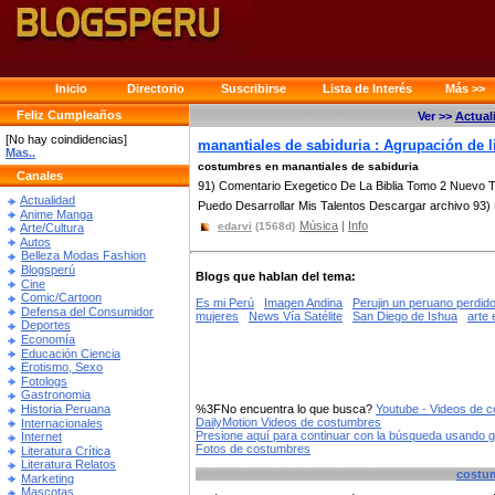
Inicio
Directorio
Suscribirse
Lista de Interés
Más >>
Feliz Cumpleaños
Ver >>
Actual
[No hay coindidencias]
manantiales de sabiduria : Agrupación de 
Mas..
costumbres en manantiales de sabiduria
Canales
91) Comentario Exegetico De La Biblia Tomo 2 Nuevo 
Actualidad
Puedo Desarrollar Mis Talentos Descargar archivo 93) 
Anime Manga
Música
|
Info
edarvi
(1568d)
Arte/Cultura
Autos
Belleza Modas Fashion
Blogsperú
Blogs que hablan del tema:
Cine
Comic/Cartoon
Es mi Perú
Imagen Andina
Perujin un peruano perdid
Defensa del Consumidor
mujeres
News Vía Satélite
San Diego de Ishua
arte 
Deportes
Economía
Educación Ciencia
Erotismo, Sexo
Fotologs
Gastronomia
Historia Peruana
%3FNo encuentra lo que busca?
Youtube - Videos de 
DailyMotion Videos de costumbres
Internacionales
Presione aquí para continuar con la búsqueda usando 
Internet
Fotos de costumbres
Literatura Crítica
Literatura Relatos
costu
Marketing
Mascotas