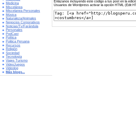
Enlázanos incluyendo este código a tus post en la edi
Medicina
Usuarios de Wordpress activar la opción HTML (Edit 
Miscelánea
Miscelanea Personales
Música
Naturaleza/Animales
Negocios Corporativos
Noticias/Tv/Farándula
Personales
PodCast
Política
Politica Peruana
Recursos
Religión
Sociedad
Tecnología
Viajes Turismo
VideoJuegos
Videolog
Más blogs...