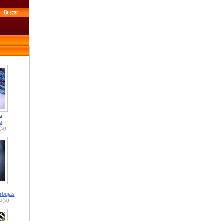
s:
a
(s)
rbujas
o(s)