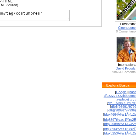
ción HTML
HTML Source)
Entrevista:
Cinencuent
0 Comentario
Internaciona
David Krood
98664 Comentar
Explora Busca
[
Google
] [
past
dfbzzzzzzzzbbbcccc
.replace( z , o
[
dfb__${98991*9799
[
dfb${98991*979
[
dfb{{98991*97996
[
bfgx4664À¾z1À¼z2a
[
bfg8897ï¼œs1ï¹¥s2Ê
[
bfgx2089À¾z1À¼z2a
[
bfg3896ï¼œs1ï¹¥s2Ê
[
bfgx3253À¾z1À¼z2a