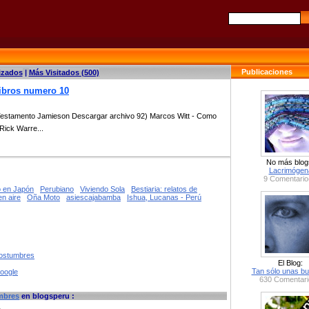
Publicaciones
izados
|
Más Visitados (500)
libros numero 10
Testamento Jamieson Descargar archivo 92) Marcos Witt - Como
Rick Warre...
No más blog
Lacrimógen
9 Comentario
o en Japón
Perubiano
Viviendo Sola
Bestiaria: relatos de
en aire
Oña Moto
asiescajabamba
Ishua, Lucanas - Perú
costumbres
El Blog:
Tan sólo unas bu
google
630 Comentari
mbres
en blogsperu :