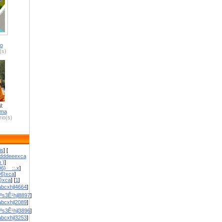
ro
(s)
l:
zma
io(s)
is
] [
dddeeexca
 )
]
6}__::.x
]
96}xca
]
}}xca
] [
1
]
bcxhjl4664
]
ºs3Ê¹hjl8897
]
bcxhjl2089
]
ºs3Ê¹hjl3896
]
bcxhjl3253
]