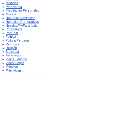
Medicina
Miscelánea
Miscelanea Personales
Música
Naturaleza/Animales
Negocios Corporativos
Noticias/Tv/Farándula
Personales
PodCast
Política
Politica Peruana
Recursos
Religión
Sociedad
Tecnología
Viajes Turismo
VideoJuegos
Videolog
Más blogs...