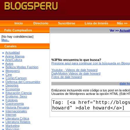
Inicio
Directorio
Suscribirse
Lista de Interés
Más >>
Feliz Cumpleaños
Ver >>
Actual
[No hay coindidencias]
Mas..
Canales
Actualidad
Anime Manga
%3FNo encuentra lo que busca?
Arte/Cultura
Presione aquí para continuar con la búsqueda en Blog
Autos
Belleza Modas Fashion
Youtube - Videos de dale howard
Blogsperú
DailyMotion Videos de dale howard
Cine
Fotos de dale howard
Comic/Cartoon
Defensa del Consumidor
dale h
Deportes
Economía
Enlázanos incluyendo este código a tus post en la edi
Educación Ciencia
Usuarios de Wordpress activar la opción HTML (Edit 
Erotismo, Sexo
Fotologs
Gastronomia
Historia Peruana
Internacionales
Internet
Literatura Crítica
Literatura Relatos
Marketing
Mascotas