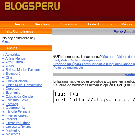
Inicio
Directorio
Suscribirse
Lista de Interés
Más >>
Feliz Cumpleaños
Ver >>
Actual
[No hay coindidencias]
Mas..
Canales
Actualidad
%3FNo encuentra lo que busca?
Youtube - Videos de e
Anime Manga
DailyMotion Videos de equinoccio
Arte/Cultura
Presione aquí para continuar con la búsqueda usando 
Autos
Fotos de equinoccio
Belleza Modas Fashion
Blogsperú
equin
Cine
Comic/Cartoon
Enlázanos incluyendo este código a tus post en la edi
Defensa del Consumidor
Usuarios de Wordpress activar la opción HTML (Edit 
Deportes
Economía
Educación Ciencia
Erotismo, Sexo
Fotologs
Gastronomia
Historia Peruana
Internacionales
Internet
Literatura Crítica
Literatura Relatos
Marketing
Mascotas