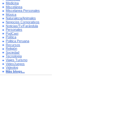
Medicina
Miscelánea
Miscelanea Personales
Música
Naturaleza/Animales
Negocios Corporativos
Noticias/Tv/Farándula
Personales
PodCast
Política
Politica Peruana
Recursos
Religión
Sociedad
Tecnología
Viajes Turismo
VideoJuegos
Videolog
Más blogs...