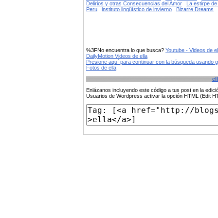
Delirios y otras Consecuencias del Amor
La estirpe de
Peru
instituto lingüístico de invierno
Bizarre Dreams
%3FNo encuentra lo que busca?
Youtube - Videos de el
DailyMotion Videos de ella
Presione aquí para continuar con la búsqueda usando 
Fotos de ella
el
Enlázanos incluyendo este código a tus post en la edi
Usuarios de Wordpress activar la opción HTML (Edit 