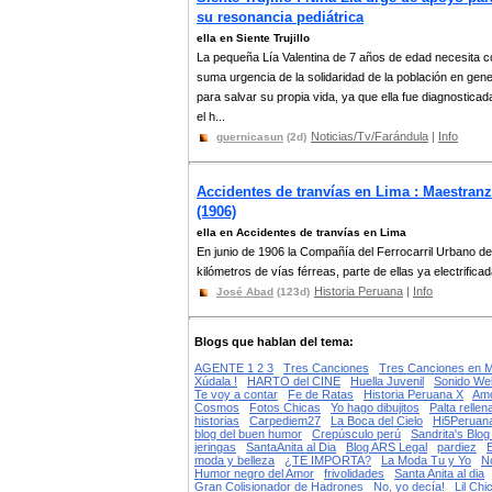
su resonancia pediátrica
ella en Siente Trujillo
La pequeña Lía Valentina de 7 años de edad necesita c
suma urgencia de la solidaridad de la población en gene
para salvar su propia vida, ya que ella fue diagnosticad
el h...
Noticias/Tv/Farándula
|
Info
guernicasun
(2d)
Accidentes de tranvías en Lima : Maestran
(1906)
ella en Accidentes de tranvías en Lima
En junio de 1906 la Compañía del Ferrocarril Urbano de
kilómetros de vías férreas, parte de ellas ya electrificad
Historia Peruana
|
Info
José Abad
(123d)
Blogs que hablan del tema:
AGENTE 1 2 3
Tres Canciones
Tres Canciones en 
Xúdala !
HARTO del CINE
Huella Juvenil
Sonido We
Te voy a contar
Fe de Ratas
Historia Peruana X
Amo
Cosmos
Fotos Chicas
Yo hago dibujitos
Palta rellen
historias
Carpediem27
La Boca del Cielo
Hi5Peruana
blog del buen humor
Crepúsculo perú
Sandrita's Blog 
jeringas
SantaAnita al Dia
Blog ARS Legal
pardiez
E
moda y belleza
¿TE IMPORTA?
La Moda Tu y Yo
No
Humor negro del Amor
frivolidades
Santa Anita al dia
Gran Colisionador de Hadrones
No, yo decía!
Lil Chi