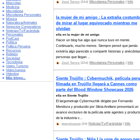
Miscelanea Personales
|
Info
José Torres
(32d)
Mascotas
Medicina
Miscelánea
Miscelanea Personales
la mujer de mi amigo : La extraña costumb
Música
de mirar al lugar equivocado mientras me
Naturaleza/Animales
Negocios Corporativos
olvidan
Noticias/Tv/Farándula
Personales
ella en la mujer de mi amigo
PodCast
Hacer un blog fue algo que nunca tuve en mente.
Política
Continuarlo, mucho menos. Siempre pensé que jamás
Politica Peruana
Recursos
existiría algo parecido a compartir historias y anécdota
Religión
personas que llegan ...
Sociedad
Tecnología
Miscelanea Personales
|
Info
José Torres
(32d)
Viajes Turismo
VideoJuegos
Videolog
Más blogs...
Siente Trujillo : Cybermuchik, película per
filmada en Trujillo llegará a Cannes como
parte del Blood Window Showcase 2026
ella en Siente Trujillo
El largometraje Cybermuchik dirigido por Fernando
Mendoza y producido por Silvia Arellano presentará un
avance exclusivo de la película ante agentes y product
de la industria c...
Noticias/Tv/Farándula
|
Info
guernicasun
(2d)
Siente Trujillo : Niña Lía urge de apoyo par