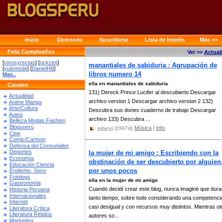
Inicio
Directorio
Suscribirse
Lista de Interés
Más >>
Feliz Cumpleaños
Ver >>
Actual
[
vinosyrectas
] [
rickzen
]
manantiales de sabiduria : Agrupación de
[
yulsmode
] [
DanielHB
]
libros numero 14
Mas..
ella en manantiales de sabiduria
Canales
131) Dereck Prince Lucifer al descubierto Descargar
Actualidad
archivo version 1 Descargar archivo version 2 132)
Anime Manga
Arte/Cultura
Descubra sus dones cuaderno de trabajo Descargar
Autos
archivo 133) Descubra ...
Belleza Modas Fashion
Blogsperú
Música
|
Info
edarvi
(1567d)
Cine
Comic/Cartoon
Defensa del Consumidor
Deportes
la mujer de mi amigo : Escribiendo con la
Economía
obstinación de ser descubierto por alguien.
Educación Ciencia
por unos pocos
Erotismo, Sexo
Fotologs
ella en la mujer de mi amigo
Gastronomia
Cuando decidí crear este blog, nunca imaginé que dura
Historia Peruana
Internacionales
tanto tiempo, sobre todo considerando una competenci
Internet
casi desigual y con recursos muy distintos. Mientras ot
Literatura Crítica
Literatura Relatos
autores so...
Marketing