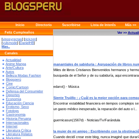
Inicio
Directorio
Suscribirse
Lista de Interés
Más >>
Feliz Cumpleaños
Ver >>
Actual
[
vinosyrectas
] [
rickzen
]
[
yulsmode
] [
DanielHB
]
Mas..
Canales
Actualidad
Anime Manga
manantiales de sabiduria : Agrupación de libros nu
Arte/Cultura
Miles de libros Cristianos Bienvenidos hermanos y herma
Autos
busqueda de el Señor y de su sabiduría, aqui encontrara
Belleza Modas Fashion
Blogsperú
Cine
edarvi() - Música
Comic/Cartoon
Defensa del Consumidor
Deportes
Siente Trujillo : ¿Cuál es la mejor opción para com
Economía
Educación Ciencia
Encontrar estabilidad financiera en tiempos complejos se
Erotismo, Sexo
un gasto médico inesperado, la reparación del auto o l...
Fotologs
Gastronomia
Historia Peruana
guernicasun(1567d) - Noticias/Tv/Farándula
Internacionales
Internet
Literatura Crítica
la mujer de mi amigo : Escribiendo con la obstinaci
Literatura Relatos
Cuando decidí crear este blog, nunca imaginé que durar
Marketing