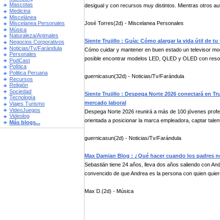
Mascotas
desigual y con recursos muy distintos. Mientras otros aut
Medicina
Miscelánea
José Torres(2d) - Miscelanea Personales
Miscelanea Personales
Música
Naturaleza/Animales
Siente Trujillo : Guía: Cómo alargar la vida útil de tu 
Negocios Corporativos
Noticias/Tv/Farándula
Cómo cuidar y mantener en buen estado un televisor mo
Personales
posible encontrar modelos LED, QLED y OLED con resolu
PodCast
Política
Politica Peruana
guernicasun(32d) - Noticias/Tv/Farándula
Recursos
Religión
Sociedad
Siente Trujillo : Despega Norte 2026 conectará en Tru
Tecnología
mercado laboral
Viajes Turismo
VideoJuegos
Despega Norte 2026 reunirá a más de 100 jóvenes profe
Videolog
orientada a posicionar la marca empleadora, captar talento
Más blogs...
guernicasun(2d) - Noticias/Tv/Farándula
Max Damian Blog : ¿Qué hacer cuando los padres n
Sebastián tiene 24 años, lleva dos años saliendo con And
convencido de que Andrea es la persona con quien quier
Max D.(2d) - Música