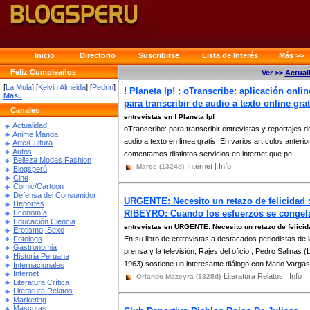
Inicio
Directorio
Suscribirse
Lista de Interés
Más >>
Feliz Cumpleaños
Ver >>
Actual
[
La Mula
] [
Kelvin Almeida
] [
Pedrin
]
! Planeta Ip! : oTranscribe: aplicación onlin
Mas..
para transcribir de audio a texto online grat
Canales
entrevistas en ! Planeta Ip!
Actualidad
oTranscribe: para transcribir entrevistas y reportajes d
Anime Manga
audio a texto en línea gratis. En varios artículos anterio
Arte/Cultura
Autos
comentamos distintos servicios en internet que pe...
Belleza Modas Fashion
Internet
|
Info
Marce
(1324d)
Blogsperú
Cine
Comic/Cartoon
Defensa del Consumidor
URGENTE: Necesito un retazo de felicidad 
Deportes
Economía
RIBEYRO: Cuando los esfuerzos se congel
Educación Ciencia
entrevistas en URGENTE: Necesito un retazo de felicid
Erotismo, Sexo
Fotologs
En su libro de entrevistas a destacados periodistas de 
Gastronomia
prensa y la televisión, Rajes del oficio , Pedro Salinas (
Historia Peruana
1963) sostiene un interesante diálogo con Mario Vargas.
Internacionales
Internet
Literatura Relatos
|
Info
Orlando Mazeyra
(1325d)
Literatura Crítica
Literatura Relatos
Marketing
Mascotas