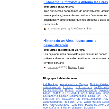
El-Amarna : Entrevista a Antonio las Heras
entrevistas en El-Amarna
Tres entrevistas sobre temas de Control Mental, actitu
mental positiva, pensamiento creativo, cómo enfrentar
dificultades y adversidades que nos presenta a diario la
existencia h...
Arte/Cultura
|
Info
El-Amarna
(5933d)
Historia de un Alma : Luces ante la
despenalización
entrevistas en Historia de un Alma
Les dejo aquí unas entrevistas que aclaran un poco la
polémica situación de la despenalización del aborto en e
territorio peruano.
Religión
|
Info
maria fe
(6017d)
Blogs que hablan del tema:
todoRock.pe
Asesinato en el Margen
Noticias Cristia
colorincolorado
la ulcera
y otras cosas
Tai Chi en P
La hinchapelotas
Butaca
Viailación Saturna
opinion
banca
KUBRICK EN CASTELLANO
RealPolitik
peri
Columba y el Comics Sudamericano
ComicPeru
LA 
Fan Club Peru
ECCOWORLD
PerúCumbiando
Hoy 
asiescajabamba
de cajon
Dra. Fabiola Morales Castil
Blog Peru Global 2007
Lady blue
Hablos de sexo... en
Acompañarte
Influir en el medio
BioUnalm