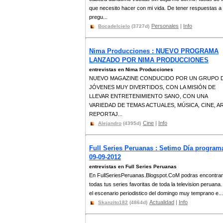
que necesito hacer con mi vida. De tener respuestas a 
pregu...
Personales
|
Info
Bocadelcielo
(3727d)
Nima Producciones : NUEVO PROGRAMA
LANZADO POR NIMA PRODUCCIONES
entrevistas en Nima Producciones
NUEVO MAGAZINE CONDUCIDO POR UN GRUPO 
JÓVENES MUY DIVERTIDOS, CON LA MISIÓN DE
LLEVAR ENTRETENIMIENTO SANO, CON UNA
VARIEDAD DE TEMAS ACTUALES, MÚSICA, CINE, A
REPORTAJ...
Cine
|
Info
Alejandro
(4395d)
Full Series Peruanas : Setimo Día program
09-09-2012
entrevistas en Full Series Peruanas
En FullSeriesPeruanas.Blogspot.CoM podras encontrar
todas tus series favoritas de toda la television peruana.
el escenario periodistico del domingo muy temprano e...
Actualidad
|
Info
Skanzito182
(4864d)