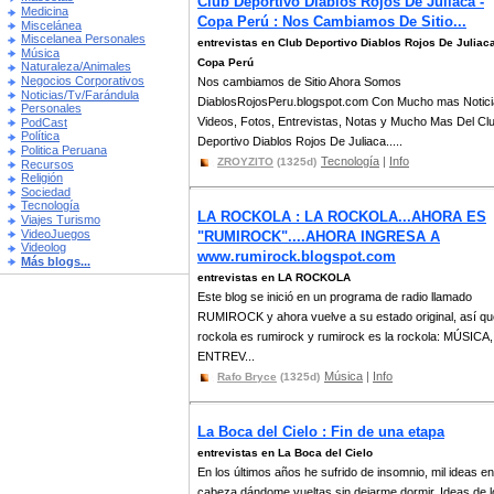
Club Deportivo Diablos Rojos De Juliaca -
Medicina
Copa Perú : Nos Cambiamos De Sitio...
Miscelánea
Miscelanea Personales
entrevistas en Club Deportivo Diablos Rojos De Juliaca
Música
Copa Perú
Naturaleza/Animales
Negocios Corporativos
Nos cambiamos de Sitio Ahora Somos
Noticias/Tv/Farándula
DiablosRojosPeru.blogspot.com Con Mucho mas Notici
Personales
Videos, Fotos, Entrevistas, Notas y Mucho Mas Del Cl
PodCast
Política
Deportivo Diablos Rojos De Juliaca.....
Politica Peruana
Tecnología
|
Info
ZROYZITO
(1325d)
Recursos
Religión
Sociedad
Tecnología
LA ROCKOLA : LA ROCKOLA...AHORA ES
Viajes Turismo
VideoJuegos
"RUMIROCK"....AHORA INGRESA A
Videolog
www.rumirock.blogspot.com
Más blogs...
entrevistas en LA ROCKOLA
Este blog se inició en un programa de radio llamado
RUMIROCK y ahora vuelve a su estado original, así qu
rockola es rumirock y rumirock es la rockola: MÚSICA,
ENTREV...
Música
|
Info
Rafo Bryce
(1325d)
La Boca del Cielo : Fin de una etapa
entrevistas en La Boca del Cielo
En los últimos años he sufrido de insomnio, mil ideas en
cabeza dándome vueltas sin dejarme dormir. Ideas de l