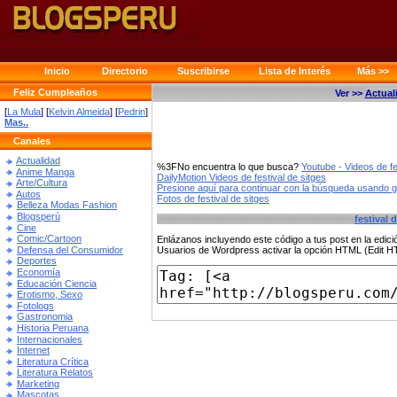
Inicio
Directorio
Suscribirse
Lista de Interés
Más >>
Feliz Cumpleaños
Ver >>
Actual
[
La Mula
] [
Kelvin Almeida
] [
Pedrin
]
Mas..
Canales
Actualidad
%3FNo encuentra lo que busca?
Youtube - Videos de fe
Anime Manga
DailyMotion Videos de festival de sitges
Arte/Cultura
Presione aquí para continuar con la búsqueda usando 
Autos
Fotos de festival de sitges
Belleza Modas Fashion
Blogsperú
festival 
Cine
Comic/Cartoon
Enlázanos incluyendo este código a tus post en la edi
Defensa del Consumidor
Usuarios de Wordpress activar la opción HTML (Edit 
Deportes
Economía
Educación Ciencia
Erotismo, Sexo
Fotologs
Gastronomia
Historia Peruana
Internacionales
Internet
Literatura Crítica
Literatura Relatos
Marketing
Mascotas