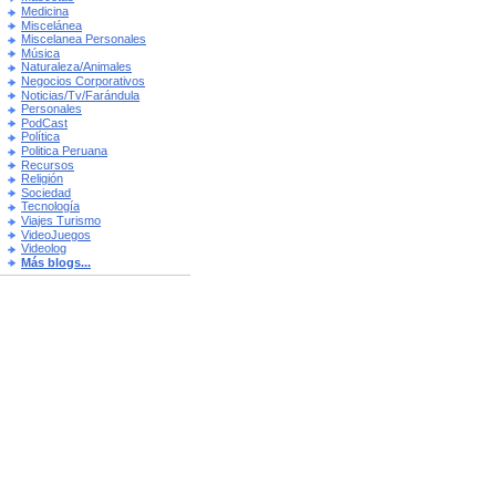
Medicina
Miscelánea
Miscelanea Personales
Música
Naturaleza/Animales
Negocios Corporativos
Noticias/Tv/Farándula
Personales
PodCast
Política
Politica Peruana
Recursos
Religión
Sociedad
Tecnología
Viajes Turismo
VideoJuegos
Videolog
Más blogs...