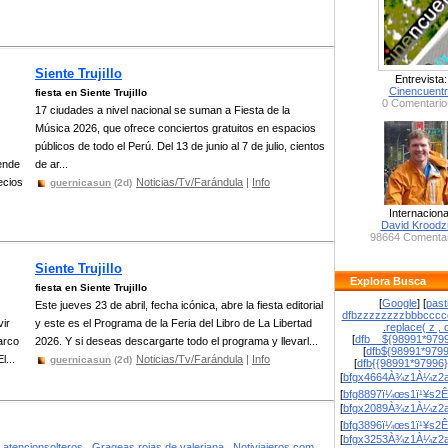
Siente Trujillo
Entrevista:
Cinencuent
fiesta en Siente Trujillo
0 Comentario
17 ciudades a nivel nacional se suman a Fiesta de la
Música 2026, que ofrece conciertos gratuitos en espacios
públicos de todo el Perú. Del 13 de junio al 7 de julio, cientos
pende
de ar...
ecios
Noticias/Tv/Farándula
|
Info
guernicasun
(2d)
Internaciona
David Krood
98664 Comentar
Siente Trujillo
Explora Busca
fiesta en Siente Trujillo
[
Google
] [
past
Este jueves 23 de abril, fecha icónica, abre la fiesta editorial
dfbzzzzzzzzbbbcccc
vir
y este es el Programa de la Feria del Libro de La Libertad
.replace( z , o
[
dfb__${98991*9799
marco
2026. Y si deseas descargarte todo el programa y llevarl...
[
dfb${98991*979
l...
Noticias/Tv/Farándula
|
Info
guernicasun
(2d)
[
dfb{{98991*97996
[
bfgx4664À¾z1À¼z2a
[
bfg8897ï¼œs1ï¹¥s2Ê
[
bfgx2089À¾z1À¼z2a
[
bfg3896ï¼œs1ï¹¥s2Ê
[
bfgx3253À¾z1À¼z2a
atencionsolteros
Grageas rojas de valeriana
Notiviajeros.com