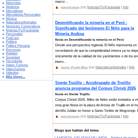
marco ...
Mascotas
Medicina
Noticias/Tv/Farándula
|
Info
guernicasun
(2d)
Miscelánea
Miscelanea Personales
Música
Desmitificando la minería en el Perú :
Naturaleza/Animales
Negocios Corporativos
Significado del fenómeno El Niño para la
Noticias/Tv/Farándula
Minería Andina
Personales
PodCast
fiesta en Desmitificando la minería en el Perú
Política
Desde una perspectiva regional, El Niño representa un
Politica Peruana
Recursos
recordatorio de que la competitividad minera ya no de
Religión
únicamente de la calidad de los yacimientos o de los pr
Sociedad
Tecnología
intern...
Viajes Turismo
Naturaleza/Animales
|
Info
Javier Prado Blas
(5d)
VideoJuegos
Videolog
Más blogs...
Siente Trujillo : Arzobispado de Trujillo
anuncia programa del Corpus Christi 2026
fiesta en Siente Trujillo
Corpus Christi 2026. Miles de fieles están invitados a vi
esta gran fiesta en la plaza de Armas de Trujillo en el 
del Año Jubilar en honor a Santo Toribio de Mogrovejo. E
Noticias/Tv/Farándula
|
Info
guernicasun
(2d)
Blogs que hablan del tema:
LA MORTAL GELATINA DE LIMÓN.
Palabra de mono