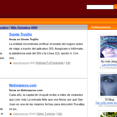
Publicaciones
izados
|
Más Visitados (500)
Siente Trujillo
fiesta en Siente Trujillo
La entidad recomienda verificar el estado del seguro antes
de viajar a través del aplicativo SIS: Asegúrate e Infórmate,
ta
la plataforma web del SIS o la Línea 113, opción 4. Con
ario
mot...
No más blog
Noticias/Tv/Farándula
|
Info
guernicasun
(2d)
Lacrimógen
9 Comentario
Notiviajeros.com
fiesta en Notiviajeros.com
Cada año, la capital de Ucayali recibe a miles de visitantes
que Leer más La entrada Más que una fiesta: por qué San
El Blog:
Tan sólo unas bu
Juan es una de las mejores fechas para descubrir Pucallpa
630 Comentari
 de
se pu...
 el
Viajes Turismo
|
Info
notiviajeros
(22d)