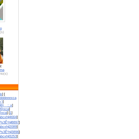
ro
(s)
l:
zma
io(s)
is
] [
dddeeexca
 )
]
6}__::.x
]
96}xca
]
}}xca
] [
1
]
bcxhjl4664
]
ºs3Ê¹hjl8897
]
bcxhjl2089
]
ºs3Ê¹hjl3896
]
bcxhjl3253
]