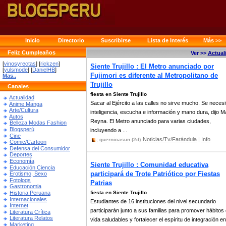
Inicio
Directorio
Suscribirse
Lista de Interés
Más >>
Feliz Cumpleaños
Ver >>
Actual
[
vinosyrectas
] [
rickzen
]
Siente Trujillo : El Metro anunciado por
[
yulsmode
] [
DanielHB
]
Fujimori es diferente al Metropolitano de
Mas..
Trujillo
Canales
fiesta en Siente Trujillo
Actualidad
Sacar al Ejército a las calles no sirve mucho. Se necesi
Anime Manga
Arte/Cultura
inteligencia, escucha e información y mano dura, dijo M
Autos
Reyna. El Metro anunciado para varias ciudades,
Belleza Modas Fashion
Blogsperú
incluyendo a ...
Cine
Noticias/Tv/Farándula
|
Info
guernicasun
(2d)
Comic/Cartoon
Defensa del Consumidor
Deportes
Economía
Siente Trujillo : Comunidad educativa
Educación Ciencia
participará de Trote Patriótico por Fiestas
Erotismo, Sexo
Fotologs
Patrias
Gastronomia
Historia Peruana
fiesta en Siente Trujillo
Internacionales
Estudiantes de 16 instituciones del nivel secundario
Internet
participarán junto a sus familias para promover hábitos
Literatura Crítica
Literatura Relatos
vida saludables y fortalecer el espíritu de integración en
Marketing