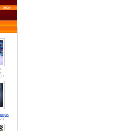
s:
a
(s)
rbujas
o(s)