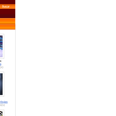
s:
a
(s)
rbujas
o(s)