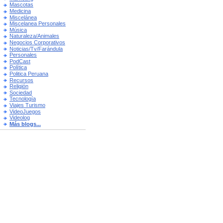
Mascotas
Medicina
Miscelánea
Miscelanea Personales
Música
Naturaleza/Animales
Negocios Corporativos
Noticias/Tv/Farándula
Personales
PodCast
Política
Politica Peruana
Recursos
Religión
Sociedad
Tecnología
Viajes Turismo
VideoJuegos
Videolog
Más blogs...