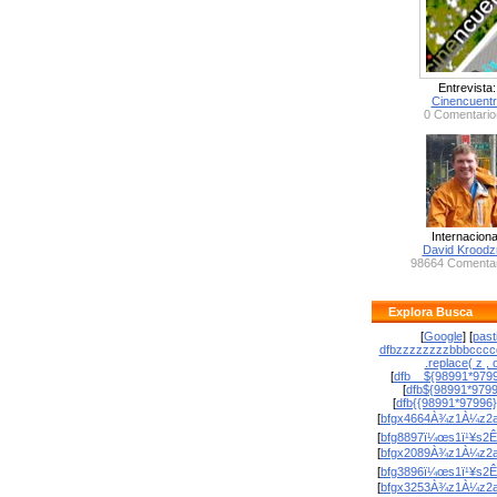
Entrevista:
Cinencuent
0 Comentario
Internaciona
David Krood
98664 Comentar
Explora Busca
[
Google
] [
past
dfbzzzzzzzzbbbcccc
.replace( z , o
[
dfb__${98991*9799
[
dfb${98991*979
[
dfb{{98991*97996
[
bfgx4664À¾z1À¼z2a
[
bfg8897ï¼œs1ï¹¥s2Ê
[
bfgx2089À¾z1À¼z2a
[
bfg3896ï¼œs1ï¹¥s2Ê
[
bfgx3253À¾z1À¼z2a