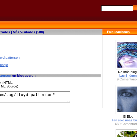
Publicaciones
izados
|
Más Visitados (500)
loyd patterson
google
No más blog
tterson
en blogsperu :
Lacrimógen
9 Comentario
ción HTML
HTML Source)
El Blog:
Tan sólo unas bu
630 Comentari