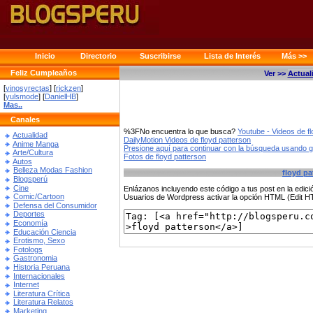
Inicio
Directorio
Suscribirse
Lista de Interés
Más >>
Feliz Cumpleaños
Ver >>
Actual
[
vinosyrectas
] [
rickzen
]
[
yulsmode
] [
DanielHB
]
Mas..
Canales
%3FNo encuentra lo que busca?
Youtube - Videos de f
Actualidad
DailyMotion Videos de floyd patterson
Anime Manga
Presione aquí para continuar con la búsqueda usando 
Arte/Cultura
Fotos de floyd patterson
Autos
Belleza Modas Fashion
floyd pa
Blogsperú
Cine
Enlázanos incluyendo este código a tus post en la edi
Comic/Cartoon
Usuarios de Wordpress activar la opción HTML (Edit 
Defensa del Consumidor
Deportes
Economía
Educación Ciencia
Erotismo, Sexo
Fotologs
Gastronomia
Historia Peruana
Internacionales
Internet
Literatura Crítica
Literatura Relatos
Marketing