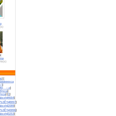
ro
(s)
l:
zma
io(s)
is
] [
dddeeexca
 )
]
6}__::.x
]
96}xca
]
}}xca
] [
1
]
bcxhjl4664
]
ºs3Ê¹hjl8897
]
bcxhjl2089
]
ºs3Ê¹hjl3896
]
bcxhjl3253
]