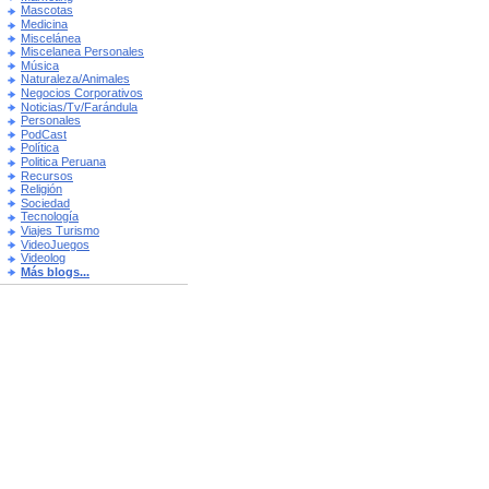
Mascotas
Medicina
Miscelánea
Miscelanea Personales
Música
Naturaleza/Animales
Negocios Corporativos
Noticias/Tv/Farándula
Personales
PodCast
Política
Politica Peruana
Recursos
Religión
Sociedad
Tecnología
Viajes Turismo
VideoJuegos
Videolog
Más blogs...