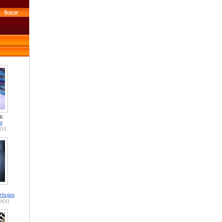
s:
a
(s)
rbujas
o(s)