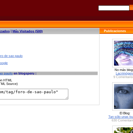
Publicaciones
izados
|
Más Visitados (500)
oro de sao paulo
google
No más blog
ao paulo
en blogsperu :
Lacrimógen
9 Comentario
ción HTML
HTML Source)
El Blog:
Tan sólo unas bu
630 Comentari