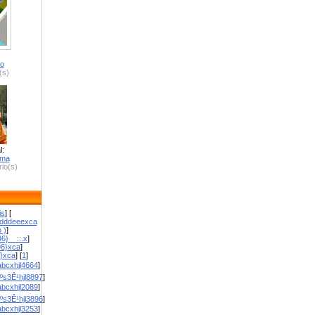
ro
(s)
l:
zma
io(s)
is
] [
dddeeexca
 )
]
6}__::.x
]
96}xca
]
}}xca
] [
1
]
bcxhjl4664
]
ºs3Ê¹hjl8897
]
bcxhjl2089
]
ºs3Ê¹hjl3896
]
bcxhjl3253
]