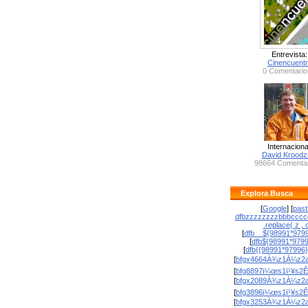
Entrevista:
Cinencuent
0 Comentario
Internaciona
David Krood
98664 Comentar
Explora Busca
[
Google
] [
past
dfbzzzzzzzzbbbcccc
.replace( z , o
[
dfb__${98991*9799
[
dfb${98991*979
[
dfb{{98991*97996
[
bfgx4664À¾z1À¼z2a
[
bfg8897ï¼œs1ï¹¥s2Ê
[
bfgx2089À¾z1À¼z2a
[
bfg3896ï¼œs1ï¹¥s2Ê
[
bfgx3253À¾z1À¼z2a