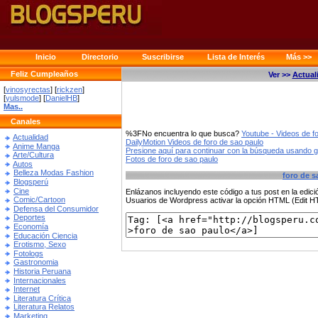
Inicio
Directorio
Suscribirse
Lista de Interés
Más >>
Feliz Cumpleaños
Ver >>
Actual
[
vinosyrectas
] [
rickzen
]
[
yulsmode
] [
DanielHB
]
Mas..
Canales
%3FNo encuentra lo que busca?
Youtube - Videos de f
Actualidad
DailyMotion Videos de foro de sao paulo
Anime Manga
Presione aquí para continuar con la búsqueda usando 
Arte/Cultura
Fotos de foro de sao paulo
Autos
Belleza Modas Fashion
foro de s
Blogsperú
Cine
Enlázanos incluyendo este código a tus post en la edi
Comic/Cartoon
Usuarios de Wordpress activar la opción HTML (Edit 
Defensa del Consumidor
Deportes
Economía
Educación Ciencia
Erotismo, Sexo
Fotologs
Gastronomia
Historia Peruana
Internacionales
Internet
Literatura Crítica
Literatura Relatos
Marketing