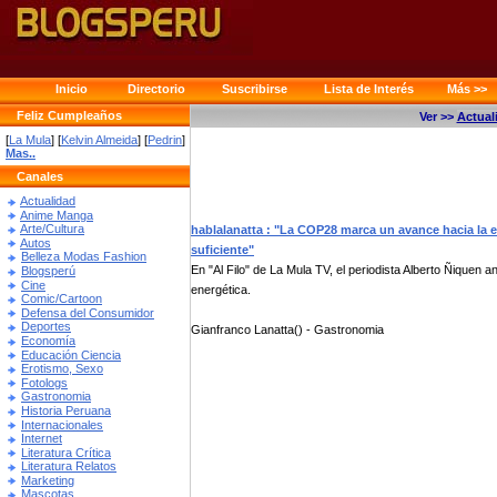
Inicio
Directorio
Suscribirse
Lista de Interés
Más >>
Feliz Cumpleaños
Ver >>
Actual
[
La Mula
] [
Kelvin Almeida
] [
Pedrin
]
Mas..
Canales
Actualidad
Anime Manga
Arte/Cultura
hablalanatta : "La COP28 marca un avance hacia la e
Autos
suficiente"
Belleza Modas Fashion
En "Al Filo" de La Mula TV, el periodista Alberto Ñiquen a
Blogsperú
Cine
energética.
Comic/Cartoon
Defensa del Consumidor
Deportes
Gianfranco Lanatta() - Gastronomia
Economía
Educación Ciencia
Erotismo, Sexo
Fotologs
Gastronomia
Historia Peruana
Internacionales
Internet
Literatura Crítica
Literatura Relatos
Marketing
Mascotas