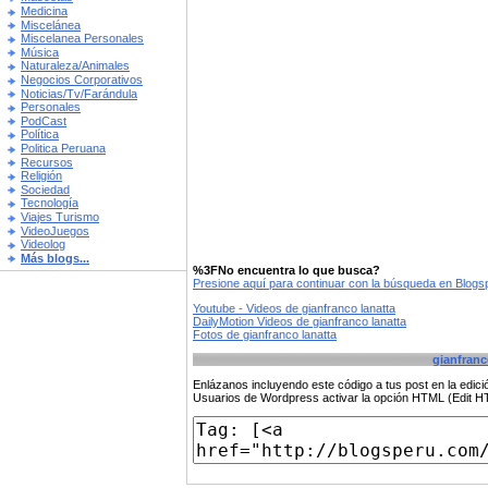
Medicina
Miscelánea
Miscelanea Personales
Música
Naturaleza/Animales
Negocios Corporativos
Noticias/Tv/Farándula
Personales
PodCast
Política
Politica Peruana
Recursos
Religión
Sociedad
Tecnología
Viajes Turismo
VideoJuegos
Videolog
Más blogs...
%3FNo encuentra lo que busca?
Presione aquí para continuar con la búsqueda en Blog
Youtube - Videos de gianfranco lanatta
DailyMotion Videos de gianfranco lanatta
Fotos de gianfranco lanatta
gianfranc
Enlázanos incluyendo este código a tus post en la edi
Usuarios de Wordpress activar la opción HTML (Edit 