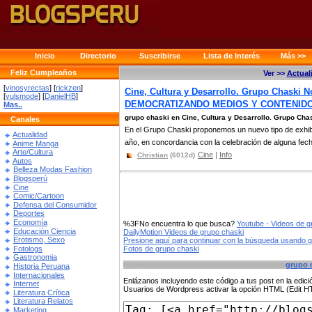
Inicio
Directorio
Suscribirse
Lista de Interés
Más >>
Feliz Cumpleaños
Ver >>
Actual
[
vinosyrectas
] [
rickzen
]
Cine, Cultura y Desarrollo. Grupo Chask
[
yulsmode
] [
DanielHB
]
DEMOCRATIZANDO MEDIOS Y CONTENID
Mas..
grupo chaski en Cine, Cultura y Desarrollo. Grupo Cha
Canales
En el Grupo Chaski proponemos un nuevo tipo de exhib
Actualidad
año, en concordancia con la celebración de alguna fecha
Anime Manga
Arte/Cultura
Cine
|
Info
Christian
(6012d)
Autos
Belleza Modas Fashion
Blogsperú
Cine
Comic/Cartoon
Defensa del Consumidor
Deportes
Economía
%3FNo encuentra lo que busca?
Youtube - Videos de g
Educación Ciencia
DailyMotion Videos de grupo chaski
Erotismo, Sexo
Presione aquí para continuar con la búsqueda usando 
Fotologs
Fotos de grupo chaski
Gastronomia
grupo 
Historia Peruana
Internacionales
Enlázanos incluyendo este código a tus post en la edi
Internet
Usuarios de Wordpress activar la opción HTML (Edit 
Literatura Crítica
Literatura Relatos
Marketing