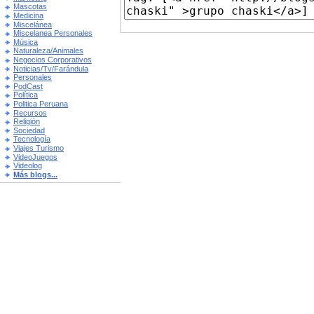
Mascotas
Medicina
Miscelánea
Miscelanea Personales
Música
Naturaleza/Animales
Negocios Corporativos
Noticias/Tv/Farándula
Personales
PodCast
Política
Politica Peruana
Recursos
Religión
Sociedad
Tecnología
Viajes Turismo
VideoJuegos
Videolog
Más blogs...