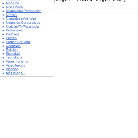
Medicina
Miscelánea
Miscelanea Personales
Música
Naturaleza/Animales
Negocios Corporativos
Noticias/Tv/Farándula
Personales
PodCast
Política
Politica Peruana
Recursos
Religión
Sociedad
Tecnología
Viajes Turismo
VideoJuegos
Videolog
Más blogs...