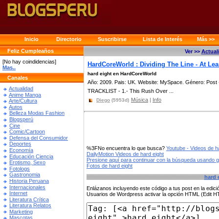
Inicio
Directorio
Suscribirse
Lista de Interés
Más >>
Feliz Cumpleaños
Ver >>
Actual
[No hay coindidencias]
HardCoreWorld : Dividing The Line - At Least
Mas..
hard eight en HardCoreWorld
Canales
Año: 2009. Pais: UK. Website: MySpace. Género: Post - 
Actualidad
TRACKLIST - 1.- This Rush Over ...
Anime Manga
Música
|
Info
Diego
(5953d)
Arte/Cultura
Autos
Belleza Modas Fashion
Blogsperú
Cine
Comic/Cartoon
Defensa del Consumidor
Deportes
%3FNo encuentra lo que busca?
Youtube - Videos de h
Economía
DailyMotion Videos de hard eight
Educación Ciencia
Presione aquí para continuar con la búsqueda usando 
Erotismo, Sexo
Fotos de hard eight
Fotologs
Gastronomia
hard 
Historia Peruana
Internacionales
Enlázanos incluyendo este código a tus post en la edi
Internet
Usuarios de Wordpress activar la opción HTML (Edit 
Literatura Crítica
Literatura Relatos
Marketing
Mascotas