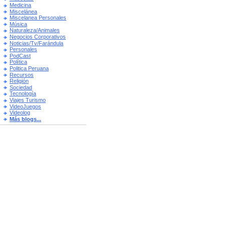
Medicina
Miscelánea
Miscelanea Personales
Música
Naturaleza/Animales
Negocios Corporativos
Noticias/Tv/Farándula
Personales
PodCast
Política
Politica Peruana
Recursos
Religión
Sociedad
Tecnología
Viajes Turismo
VideoJuegos
Videolog
Más blogs...