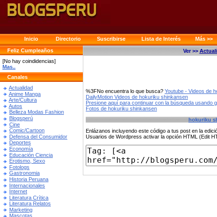
Inicio
Directorio
Suscribirse
Lista de Interés
Más >>
Feliz Cumpleaños
Ver >>
Actual
[No hay coindidencias]
Mas..
Canales
Actualidad
%3FNo encuentra lo que busca?
Youtube - Videos de 
Anime Manga
DailyMotion Videos de hokuriku shinkansen
Arte/Cultura
Presione aquí para continuar con la búsqueda usando 
Autos
Fotos de hokuriku shinkansen
Belleza Modas Fashion
Blogsperú
hokuriku s
Cine
Comic/Cartoon
Enlázanos incluyendo este código a tus post en la edi
Defensa del Consumidor
Usuarios de Wordpress activar la opción HTML (Edit 
Deportes
Economía
Educación Ciencia
Erotismo, Sexo
Fotologs
Gastronomia
Historia Peruana
Internacionales
Internet
Literatura Crítica
Literatura Relatos
Marketing
Mascotas